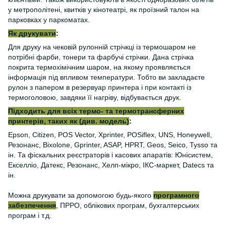
у метрополітені, квитків у кінотеатрі, як проїзний талон на
парковках у паркоматах.
Як друкувати
:
Для друку на чековій рулонній стрічкці із термошаром не
потрібні фарби, тонери та фарбучі стрічки. Дана стрічка
покрита термохімічним шаром, на якому проявляється
інформація під впливом температури. Тобто ви закладаєте
рулон з папером в резервуар принтера і при контакті із
термоголовою, завдяки її нагріву, відбувається друк.
Підходить для всіх термо- та термотрансферних
принтерів, таких як (див. модель)
:
Epson, Citizen, POS Vector, Xprinter, POSiflex, UNS, Honeywell,
Резонанс, Bixolone, Gprinter, ASAP, HPRT, Geos, Seico, Tysso та
ін. Та фіскальних реєстраторів і касових апаратів: Юнісистем,
Екселліо, Датекс, Резонанс, Хелп-мікро, ІКС-маркет, Datecs та
ін.
Можна друкувати за допомогою будь-якого
програмного
забезпечення
, ПРРО, облікових програм, бухгалтерських
програм і т.д.