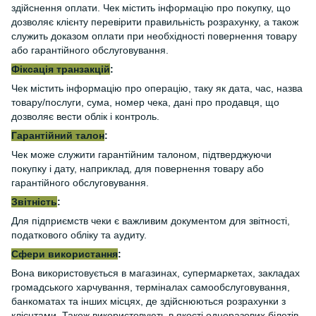
здійснення оплати. Чек містить інформацію про покупку, що
дозволяє клієнту перевірити правильність розрахунку, а також
служить доказом оплати при необхідності повернення товару
або гарантійного обслуговування.
Фіксація транзакцій
:
Чек містить інформацію про операцію, таку як дата, час, назва
товару/послуги, сума, номер чека, дані про продавця, що
дозволяє вести облік і контроль.
Гарантійний талон
:
Чек може служити гарантійним талоном, підтверджуючи
покупку і дату, наприклад, для повернення товару або
гарантійного обслуговування.
Звітність
:
Для підприємств чеки є важливим документом для звітності,
податкового обліку та аудиту.
Сфери використання
:
Вона використовується в магазинах, супермаркетах, закладах
громадського харчування, терміналах самообслуговування,
банкоматах та інших місцях, де здійснюються розрахунки з
клієнтами. Також використовують в якості одноразових білетів