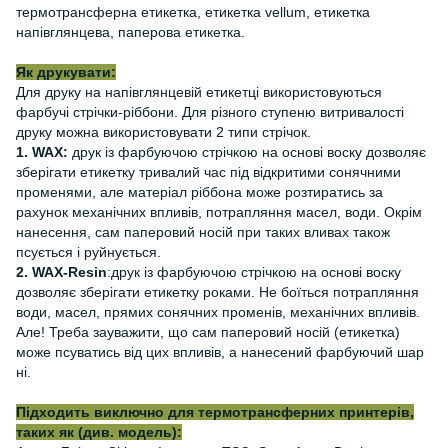
термотрансферна етикетка, етикетка vellum, етикетка
напівглянцева, паперова етикетка.
Як друкувати:
Для друку на напівглянцевій етикетці використовуються
фарбучі стрічки-ріббони. Для різного ступеню витривалості
друку можна використовувати 2 типи стрічок.
1. WAX:
друк із фарбуючою стрічкою на основі воску дозволяє
зберігати етикетку тривалий час під відкритими сонячними
променями, але матеріал ріббона може розтиратись за
рахунок механічних впливів, потрапляння масел, води. Окрім
нанесення, сам паперовий носій при таких вливах також
псується і руйнується.
2. WAX-Resin
:друк із фарбуючою стрічкою на основі воску
дозволяє зберігати етикетку роками. Не боїться потрапляння
води, масел, прямих сонячних променів, механічних впливів.
Але! Треба зауважити, що сам паперовий носій (етикетка)
може псуватись від цих впливів, а нанесений фарбуючий шар
ні.
Підходить виключно для термотрансферних принтерів,
таких як (див. модель):