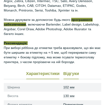
Argox, Zebra, Citizen, Intermec, TSC, Sato, Avery Denisson,
Beiyang, Birch, CAB, CITOH, Datamax, ETIPAC, Godex,
Monarch, Printronix, Serisi, Toshiba, Xprinter та ін.
Можна друкувати за допомогою будь-якого
програмного
забезпечення
, включаючи Bartender, Label design, Labelshop,
Argobar, Corel Draw, Adobe Photoshop, Adobe Illusrator та
багато інших.
Рекомендація:
При виборі ріббона до етикетки треба враховувати, що він має
бути ширшим за етикетку на +-5 мм, щоб перекривати саму
етикетку + бокову підложку, яка може псувати термоголову
принтера, з часом прорізаючи на ній борозди.
Характеристики
Відгуки
Ширина
102 мм
Висота
130 мм
Форма етикеток
Прямокутник