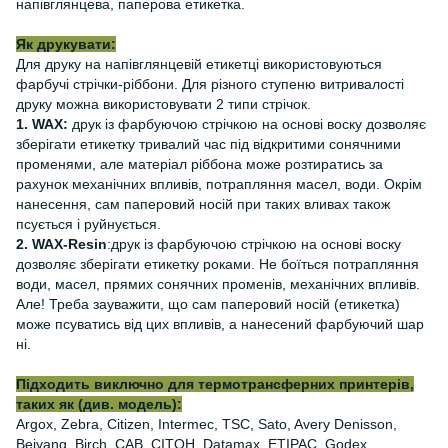
напівглянцева, паперова етикетка.
Як друкувати:
Для друку на напівглянцевій етикетці використовуються
фарбучі стрічки-ріббони. Для різного ступеню витривалості
друку можна використовувати 2 типи стрічок.
1. WAX:
друк із фарбуючою стрічкою на основі воску дозволяє
зберігати етикетку тривалий час під відкритими сонячними
променями, але матеріал ріббона може розтиратись за
рахунок механічних впливів, потрапляння масел, води. Окрім
нанесення, сам паперовий носій при таких вливах також
псується і руйнується.
2. WAX-Resin
:друк із фарбуючою стрічкою на основі воску
дозволяє зберігати етикетку роками. Не боїться потрапляння
води, масел, прямих сонячних променів, механічних впливів.
Але! Треба зауважити, що сам паперовий носій (етикетка)
може псуватись від цих впливів, а нанесений фарбуючий шар
ні.
Підходить виключно для термотрансферних принтерів,
таких як (див. модель):
Argox, Zebra, Citizen, Intermec, TSC, Sato, Avery Denisson,
Beiyang, Birch, CAB, CITOH, Datamax, ETIPAC, Godex,