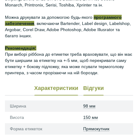
Monarch, Printronix, Serisi, Toshiba, Xprinter та ін.
Можна друкувати за допомогою будь-якого
програмного
забезпечення
, включаючи Bartender, Label design, Labelshop,
Argobar, Corel Draw, Adobe Photoshop, Adobe Illusrator та
багато інших.
Рекомендація:
При виборі ріббона до етикетки треба враховувати, що він має
бути ширшим за етикетку на +-5 мм, щоб перекривати саму
етикетку + бокову підложку, яка може псувати термоголову
принтера, з часом прорізаючи на ній борозди.
Характеристики
Відгуки
Ширина
98 мм
Висота
150 мм
Форма етикеток
Прямокутник