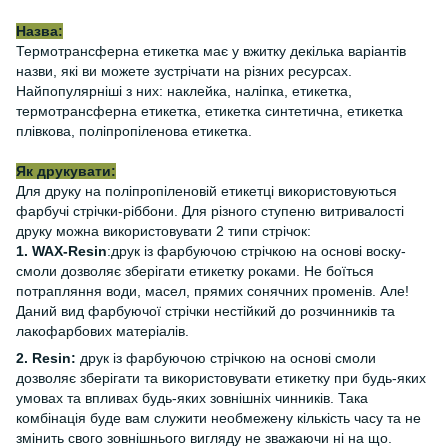
Назва:
Термотрансферна етикетка має у вжитку декілька варіантів
назви, які ви можете зустрічати на різних ресурсах.
Найпопулярніші з них: наклейка, наліпка, етикетка,
термотрансферна етикетка, етикетка синтетична, етикетка
плівкова, поліпропіленова етикетка.
Як друкувати:
Для друку на поліпропіленовій етикетці використовуються
фарбучі стрічки-ріббони. Для різного ступеню витривалості
друку можна використовувати 2 типи стрічок:
1. WAX-Resin
:друк із фарбуючою стрічкою на основі воску-
смоли дозволяє зберігати етикетку роками. Не боїться
потрапляння води, масел, прямих сонячних променів. Але!
Даний вид фарбуючої стрічки нестійкий до розчинників та
лакофарбових матеріалів.
2. Resin:
друк із фарбуючою стрічкою на основі смоли
дозволяє зберігати та використовувати етикетку при будь-яких
умовах та впливах будь-яких зовнішніх чинників. Така
комбінація буде вам служити необмежену кількість часу та не
змінить свого зовнішнього вигляду не зважаючи ні на що.