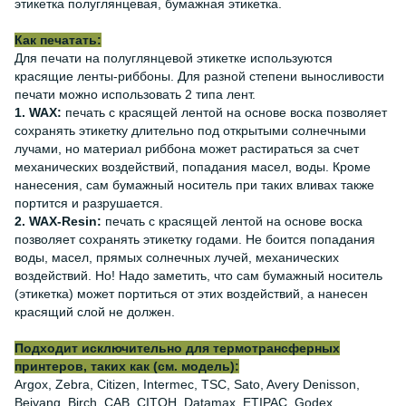
этикетка полуглянцевая, бумажная этикетка.
Как печатать:
Для печати на полуглянцевой этикетке используются
красящие ленты-риббоны. Для разной степени выносливости
печати можно использовать 2 типа лент.
1. WAX:
печать с красящей лентой на основе воска позволяет
сохранять этикетку длительно под открытыми солнечными
лучами, но материал риббона может растираться за счет
механических воздействий, попадания масел, воды. Кроме
нанесения, сам бумажный носитель при таких вливах также
портится и разрушается.
2. WAX-Resin:
печать с красящей лентой на основе воска
позволяет сохранять этикетку годами. Не боится попадания
воды, масел, прямых солнечных лучей, механических
воздействий. Но! Надо заметить, что сам бумажный носитель
(этикетка) может портиться от этих воздействий, а нанесен
красящий слой не должен.
Подходит исключительно для термотрансферных
принтеров, таких как (см. модель):
Argox, Zebra, Citizen, Intermec, TSC, Sato, Avery Denisson,
Beiyang, Birch, CAB, CITOH, Datamax, ETIPAC, Godex,