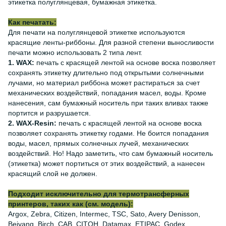
этикетка полуглянцевая, бумажная этикетка.
Как печатать:
Для печати на полуглянцевой этикетке используются
красящие ленты-риббоны. Для разной степени выносливости
печати можно использовать 2 типа лент.
1. WAX:
печать с красящей лентой на основе воска позволяет
сохранять этикетку длительно под открытыми солнечными
лучами, но материал риббона может растираться за счет
механических воздействий, попадания масел, воды. Кроме
нанесения, сам бумажный носитель при таких вливах также
портится и разрушается.
2. WAX-Resin:
печать с красящей лентой на основе воска
позволяет сохранять этикетку годами. Не боится попадания
воды, масел, прямых солнечных лучей, механических
воздействий. Но! Надо заметить, что сам бумажный носитель
(этикетка) может портиться от этих воздействий, а нанесен
красящий слой не должен.
Подходит исключительно для термотрансферных
принтеров, таких как (см. модель):
Argox, Zebra, Citizen, Intermec, TSC, Sato, Avery Denisson,
Beiyang, Birch, CAB, CITOH, Datamax, ETIPAC, Godex,