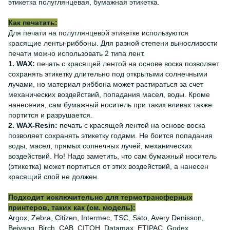
этикетка полуглянцевая, бумажная этикетка.
Как печатать:
Для печати на полуглянцевой этикетке используются
красящие ленты-риббоны. Для разной степени выносливости
печати можно использовать 2 типа лент.
1. WAX:
печать с красящей лентой на основе воска позволяет
сохранять этикетку длительно под открытыми солнечными
лучами, но материал риббона может растираться за счет
механических воздействий, попадания масел, воды. Кроме
нанесения, сам бумажный носитель при таких вливах также
портится и разрушается.
2. WAX-Resin:
печать с красящей лентой на основе воска
позволяет сохранять этикетку годами. Не боится попадания
воды, масел, прямых солнечных лучей, механических
воздействий. Но! Надо заметить, что сам бумажный носитель
(этикетка) может портиться от этих воздействий, а нанесен
красящий слой не должен.
Подходит исключительно для термотрансферных
принтеров, таких как (см. модель):
Argox, Zebra, Citizen, Intermec, TSC, Sato, Avery Denisson,
Beiyang, Birch, CAB, CITOH, Datamax, ETIPAC, Godex,