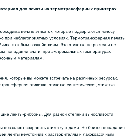
материал для печати на термотрансферных принтерах.
бходима печать этикеток, которые подвергаются износу,
ко при неблагоприятных условиях. Термотрансферная печать
чива к любым воздействиям. Эта этикетка не рвется и не
ном попадании влаги, при экстремальных температурах
расочным материалам.
ия, которые вы можете встречать на различных ресурсах.
отрансферная этикетка, этикетка синтетическая, этикетка
ящие ленты-риббоны. Для разной степени выносливости
лы позволяет сохранять этикетку годами. Не боится попадания
щей ленты неустойчив к растворителям и лакокрасочным