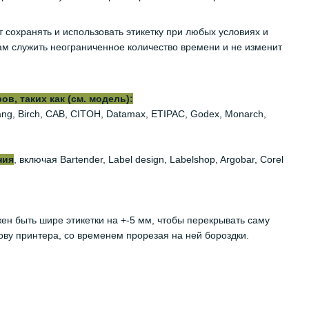
т сохранять и использовать этикетку при любых условиях и
м служить неограниченное количество времени и не изменит
, таких как (см. модель):
iyang, Birch, CAB, CITOH, Datamax, ETIPAC, Godex, Monarch,
ния
, включая Bartender, Label design, Labelshop, Argobar, Corel
жен быть шире этикетки на +-5 мм, чтобы перекрывать саму
ову принтера, со временем прорезая на ней бороздки.