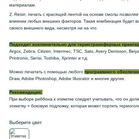
материалам.
2. Resin: печать с красящей лентой на основе смолы позволяе
влиянии любых внешних факторов. Такая комбинация будет ва
своего внешнего вида, несмотря ни на что.
Подходит исключительно для термотрансферных принтеров
Argox, Zebra, Citizen, Intermec, TSC, Sato, Avery Denisson, Be
Printronix, Serisi, Toshiba, Xprinter и т.д.
Можно печатать с помощью любого
программного обеспече
Draw, Adobe Photoshop, Adobe Illusrator и многие другие.
Рекомендация:
При выборе риббона к этикетке следует учитывать, что он дол
этикетку + боковую подложку, которая может портить термогол
Выберите цвет