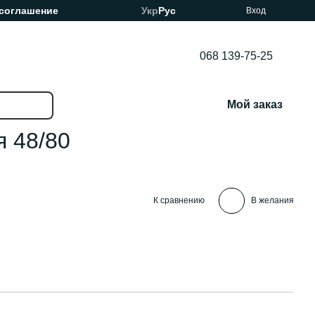
 соглашение
Укр
Рус
Вход
068 139-75-25
Мой заказ
 48/80
К сравнению
В желания