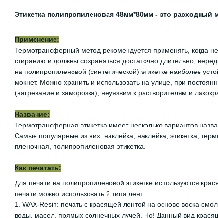
Этикетка полипропиленовая 48мм*80мм - это расходный 
Применение:
Термотрансферный метод рекомендуется применять, когда нео
стиранию и должны сохраняться достаточно длительно, неред
на полипропиленовой (синтетической) этикетке наиболее устой
мокнет. Можно хранить и использовать на улице, при постоян
(нагревание и заморозка), неуязвим к растворителям и лакок
Название:
Термотрансферная этикетка имеет несколько вариантов назван
Самые популярные из них: наклейка, наклейка, этикетка, терм
пленочная, полипропиленовая этикетка.
Как печатать:
Для печати на полипропиленовой этикетке используются крас
печати можно использовать 2 типа лент:
1. WAX-Resin: печать с красящей лентой на основе воска-смо
воды, масел, прямых солнечных лучей. Но! Данный вид крася