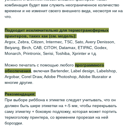
комбинация будет вам служить неограниченное количество
времени и не изменит своего внешнего вида, несмотря ни на
что.
Подходит исключительно для термотрансферных
принтеров, таких как (см. модель):
Argox, Zebra, Citizen, Intermec, TSC, Sato, Avery Denisson,
Beiyang, Birch, CAB, CITOH, Datamax, ETIPAC, Godex,
Monarch, Printronix, Serisi, Toshiba, Xprinter и т.д.
Можно печатать с помощью любого
программного
обеспечения
, включая Bartender, Label design, Labelshop,
Argobar, Corel Draw, Adobe Photoshop, Adobe Illusrator и
многие другие.
Рекомендация:
При выборе риббона к этикетке следует учитывать, что он
должен быть шире этикетки на +-5 мм, чтобы перекрывать
саму этикетку + боковую подложку, которая может портить
термоголову принтера, со временем прорезая на ней
бороздки.