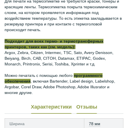
Для печати на термоэтикетке не требуются краски, тонеры и
красящие ленты. Термоэтикетка покрыта термохимическим
слоем, на котором проявляется информация под
воздействием температуры. То есть этикетка закладывается в
резервуар принтера и при контакте с термоголовой
происходит печать.
Подходит для всех термо- и термотрансферных
принтеров, таких как (см. модель):
Argox, Zebra, Citizen, Intermec, TSC, Sato, Avery Denisson,
Beiyang, Birch, CAB, CITOH, Datamax, ETIPAC, Godex,
Monarch, Printronix, Serisi, Toshiba, Xprinter и т.д.
Можно печатать с помощью любого
программного
обеспечения
, включая Bartender, Label design, Labelshop,
Argobar, Corel Draw, Adobe Photoshop, Adobe Illusrator и
многие другие.
Характеристики
Отзывы
Ширина
78 мм