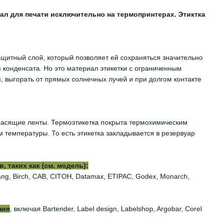
ал для печати исключительно на термопринтерах. Этиктка
щитный слой, который позволяет ей сохраняться значительно
я конденсата. Но это материал этикетки с ограниченным
м, выгорать от прямых солнечных лучей и при долгом контакте
 красящие ленты. Термоэтикетка покрыта термохимическим
 температуры. То есть этикетка закладывается в резервуар
 таких как (см. модель):
iyang, Birch, CAB, CITOH, Datamax, ETIPAC, Godex, Monarch,
ния
, включая Bartender, Label design, Labelshop, Argobar, Corel