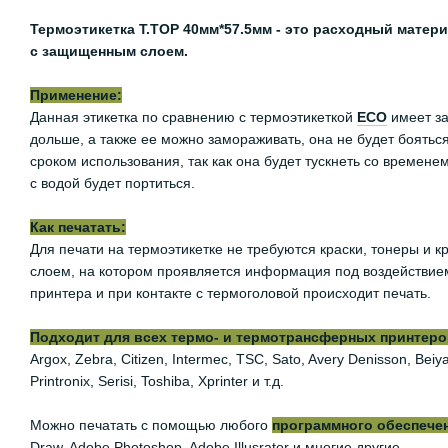
Термоэтикетка Т.TOP 40мм*57.5мм - это расходный матери
с защищенным слоем.
Применение:
Данная этикетка по сравнению с термоэтикеткой
ЕСО
имеет за
дольше, а также ее можно замораживать, она не будет боятьс
сроком использования, так как она будет тускнеть со времене
с водой будет портиться.
Как печатать:
Для печати на термоэтикетке не требуются краски, тонеры и
слоем, на котором проявляется информация под воздействием
принтера и при контакте с термоголовой происходит печать.
Подходит для всех термо- и термотрансферных принтеров,
Argox, Zebra, Citizen, Intermec, TSC, Sato, Avery Denisson, Be
Printronix, Serisi, Toshiba, Xprinter и т.д.
Можно печатать с помощью любого
программного обеспече
Draw, Adobe Photoshop, Adobe Illusrator и многие другие.