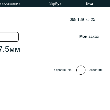
 соглашение
Укр
Рус
Вход
068 139-75-25
Мой заказ
7.5мм
К сравнению
В желания