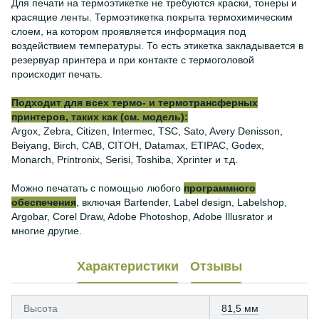
Для печати на термоэтикетке не требуются краски, тонеры и
красящие ленты. Термоэтикетка покрыта термохимическим
слоем, на котором проявляется информация под
воздействием температуры. То есть этикетка закладывается в
резервуар принтера и при контакте с термоголовой
происходит печать.
Подходит для всех термо- и термотрансферных
принтеров, таких как (см. модель):
Argox, Zebra, Citizen, Intermec, TSC, Sato, Avery Denisson,
Beiyang, Birch, CAB, CITOH, Datamax, ETIPAC, Godex,
Monarch, Printronix, Serisi, Toshiba, Xprinter и т.д.
Можно печатать с помощью любого
программного
обеспечения
, включая Bartender, Label design, Labelshop,
Argobar, Corel Draw, Adobe Photoshop, Adobe Illusrator и
многие другие.
Характеристики
Отзывы
Высота
81,5 мм