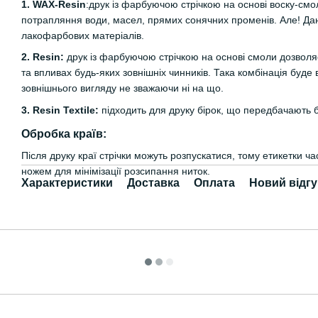
1. WAX-Resin
:друк із фарбуючою стрічкою на основі воску-смо
потрапляння води, масел, прямих сонячних променів. Але! Дан
лакофарбових матеріалів.
2. Resin:
друк із фарбуючою стрічкою на основі смоли дозволяє
та впливах будь-яких зовнішніх чинників. Така комбінація буде 
зовнішнього вигляду не зважаючи ні на що.
3. Resin Textile:
підходить для друку бірок, що передбачають 
Обробка країв:
Після друку краї стрічки можуть розпускатися, тому етикетки 
ножем для мінімізації розсипання ниток.
Характеристики
Доставка
Оплата
Новий відгу