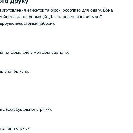
ого друку
виготовлення етикеток та бірок, особливо для одягу. Вона
стійкістю до деформацій. Для нанесення інформації
рбувальна стрічка (ріббон).
ю на шовк, але з меншою вартістю.
тільної білизни.
а (фарбувальної стрічки).
 2 типи стрічок: