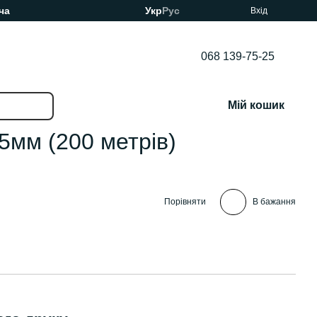
ча
Укр
Рус
Вхід
068 139-75-25
Мій кошик
5мм (200 метрів)
Порівняти
В бажання