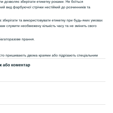
ли дозволяє зберігати етикетку роками. Не боїться
ий вид фарбуючої стрічки нестійкий до розчинників та
 зберігати та використовувати етикетку при будь-яких умовах
вам служити необмежену кількість часу та не змінить свого
багаторазове прання.
часто пришивають двома краями або підрізають спеціальним
к або коментар