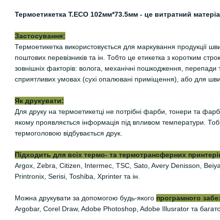
Термоетикетка Т.ЕСО 102мм*73.5мм - це витратний матері
Застосування:
Термоетикетка використовується для маркування продукції шви
поштових перевізників та ін. Тобто це етикетка з коротким стр
зовнішніх факторів: волога, механічні пошкодження, перепади
сприятливих умовах (сухі опалювані приміщення), або для шви
Як друкувати:
Для друку на термоетикетці не потрібні фарби, тонери та фарб
якому проявляється інформація під впливом температури. Тобто
термоголовою відбувається друк.
Підходить для всіх термо- та термотрансферних принтерів
Argox, Zebra, Citizen, Intermec, TSC, Sato, Avery Denisson, Be
Printronix, Serisi, Toshiba, Xprinter та ін.
Можна друкувати за допомогою будь-якого
програмного забе
Argobar, Corel Draw, Adobe Photoshop, Adobe Illusrator та багат