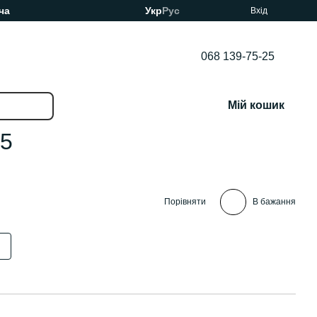
ча
Укр
Рус
Вхід
068 139-75-25
Мій кошик
.5
Порівняти
В бажання