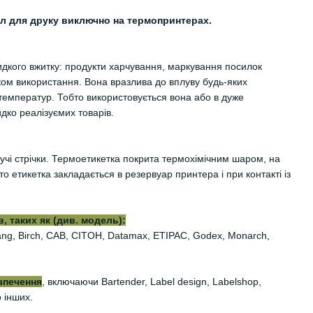
ал для друку виключно на термопринтерах.
дкого вжитку: продукти харчування, маркування посилок
оком використання. Вона вразлива до вплуву будь-яких
 температур. Тобто використовується вона або в дуже
дко реалізуємих товарів.
учі стрічки. Термоетикетка покрита термохімічним шаром, на
 етикетка закладається в резервуар принтера і при контакті із
, таких як (див. модель):
iyang, Birch, CAB, CITOH, Datamax, ETIPAC, Godex, Monarch,
зпечення
, включаючи Bartender, Label design, Labelshop,
о інших.