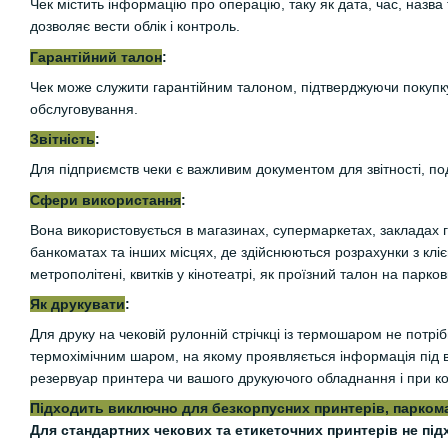
Чек містить інформацію про операцію, таку як дата, час, назва
дозволяє вести облік і контроль.
Гарантійний талон
:
Чек може служити гарантійним талоном, підтверджуючи покупку
обслуговування.
Звітність
:
Для підприємств чеки є важливим документом для звітності, под
Сфери використання
:
Вона використовується в магазинах, супермаркетах, закладах
банкоматах та інших місцях, де здійснюються розрахунки з кліє
метрополітені, квитків у кінотеатрі, як проїзний талон на парко
Як друкувати
:
Для друку на чековій рулонній стрічкці із термошаром не потріб
термохімічним шаром, на якому проявляється інформація під 
резервуар принтера чи вашого друкуючого обладнання і при конт
Підходить виключно для безкорпусних принтерів, паркома
Для стандартних чекових та етикеточних принтерів не під