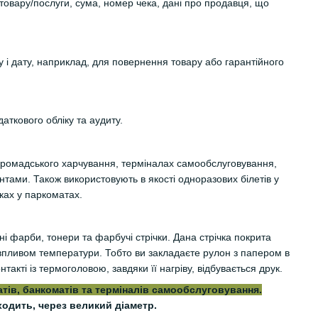
 товару/послуги, сума, номер чека, дані про продавця, що
 і дату, наприклад, для повернення товару або гарантійного
аткового обліку та аудиту.
 громадського харчування, терміналах самообслуговування,
нтами. Також використовують в якості одноразових білетів у
вках у паркоматах.
ні фарби, тонери та фарбучі стрічки. Дана стрічка покрита
впливом температури. Тобто ви закладаєте рулон з папером в
акті із термоголовою, завдяки її нагріву, відбувається друк.
тів, банкоматів та терміналів самообслуговування.
ходить, через великий діаметр.