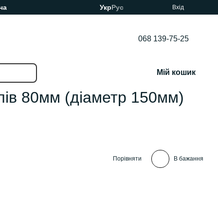
ча
Укр
Рус
Вхід
068 139-75-25
Мій кошик
лів 80мм (діаметр 150мм)
Порівняти
В бажання