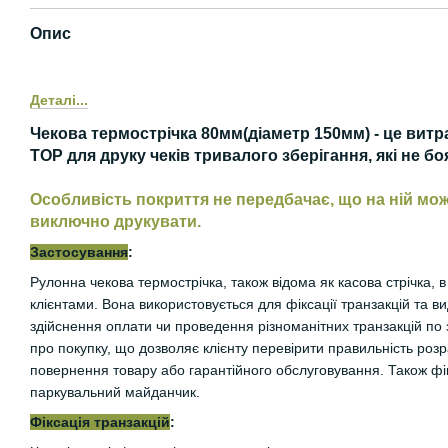
Опис
Деталі...
Чекова термострічка 80мм(діаметр 150мм) - це витр
ТОР для друку чеків тривалого зберігання, які не б
Особливість покриття не передбачає, що на ній м
виключно друкувати.
Застосування
:
Рулонна чекова термострічка, також відома як касова стрічка, 
клієнтами. Вона використовується для фіксації транзакцій та в
здійснення оплати чи проведення різноманітних транзакцій по 
про покупку, що дозволяє клієнту перевірити правильність розр
повернення товару або гарантійного обслуговування. Також фік
паркувальний майданчик.
Фіксація транзакцій
: