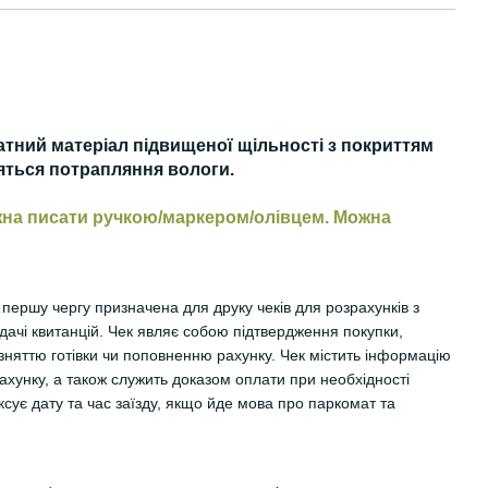
атний матеріал підвищеної щільності з покриттям
ояться потрапляння вологи.
ожна писати ручкою/маркером/олівцем. Можна
в першу чергу призначена для друку чеків для розрахунків з
идачі квитанцій. Чек являє собою підтвердження покупки,
зняттю готівки чи поповненню рахунку. Чек містить інформацію
ахунку, а також служить доказом оплати при необхідності
сує дату та час заїзду, якщо йде мова про паркомат та