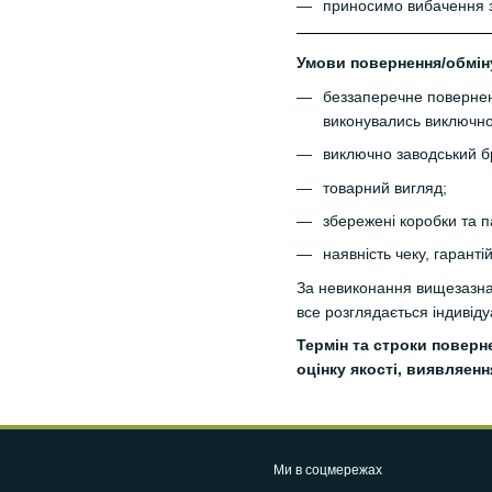
приносимо вибачення з
Умови повернення/обмін
беззаперечне поверненн
виконувались виключно 
виключно заводський б
товарний вигляд;
збережені коробки та п
наявність чеку, гаранті
За невиконання вищезазнач
все розглядається індивід
Термін та строки поверн
оцінку якості, виявляенн
Ми в соцмережах