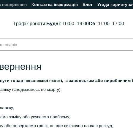
а повернення
Контактна інформація
Блог
Угода користува
Графік роботи:
Будні:
10:00–19:00
Сб:
11:00–17:00
овернення
ути товар неналежної якості, із заводським або виробничим б
аявку (сподіваємось не скаргу);
ставку;
аємо заміну або усуваємо проблему;
ну або повертаємо гроші, це вже виключно на ваш розсуд;