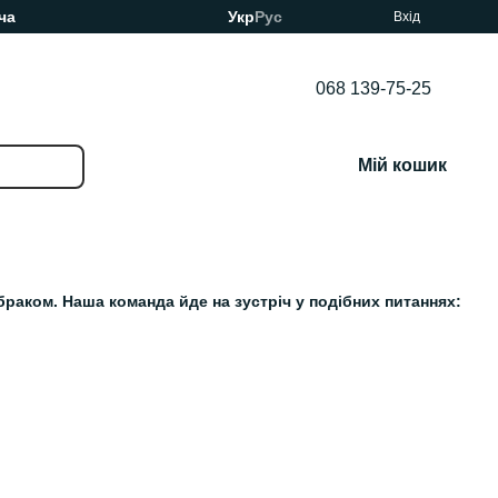
ча
Укр
Рус
Вхід
068 139-75-25
Мій кошик
раком. Наша команда йде на зустріч у подібних питаннях: