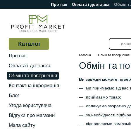
Про нас
Оплата і доставка
Обмін т
Перейти до основного контенту
Відгуки про магазин
Каталог
Про нас
Головна
Обмін та повернення
Обмін та п
Оплата і доставка
Обмін та повернення
Ви завжди можете поверн
Контактна інформація
ми приймаємо від вас з
Блог
приймаємо товар;
Угода користувача
оплачуємо зворотню до
за необхідності підбир
Відгуки про магазин
відправляємо вам замі
Мапа сайту