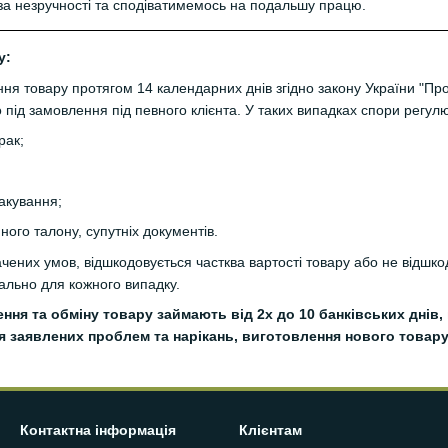
а незручності та сподіватимемось на подальшу працю.
у:
я товару протягом 14 календарних днів згідно закону України "Про 
під замовлення під певного клієнта. У таких випадках спори регул
рак;
акування;
йного талону, супутніх документів.
ених умов, відшкодовується частква вартості товару або не відшкод
уально для кожного випадку.
ення та обміну товару займають від 2х до 10 банківських днів
я заявлених проблем та нарікань, виготовлення нового товару (
Контактна інформація
Клієнтам