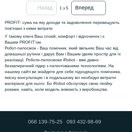
Назад
Вперед
1
з 5
PROFIT- сума на яку доходи та задоволення перевищують
пов'язані з ними витрати.
У такому ключі Ваш спокій, комфорт і відпочинок і є
Вашим PROFIT'ом.
Робот-пилосмок - Ваш помічник, який звільняє Ваш час від
домашньої рутини і дарує Вам і Вашим ідеям простір для їх
реалізації. Роботи-пилосмоки iRobot - вже давно
беззаперечний лідер з патентованими технологіями. На
нашому сайті ви знайдете для себе підходящого помічника,
якісну консультацію і в подальшому всі необхідні витратні
матеріали для нього. Бо iRobot обслуговує свою лінійку
роками, навіть, коли модель знімають з виробництва.
068 139-75-25
093 432-98-69