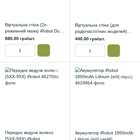
Віртуальна стіна (2х-
Віртуальна стіна (для
режимний маяк) iRobot Dual
радіочастотних моделей)
Mode Virtual Wall
iRobot Virtual Wall Lighthouse
880.00 грн/шт.
440.00 грн/шт.
Переднє ведуче колесо
Акумулятор iRobot 1850mAh
(5XX-9XX) iRobot
Lithium (e/i/j серій)