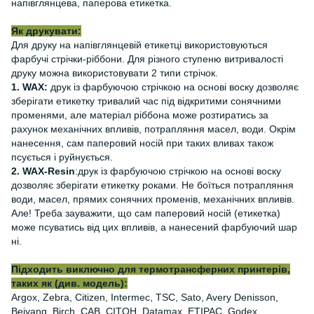
напівглянцева, паперова етикетка.
Як друкувати:
Для друку на напівглянцевій етикетці використовуються
фарбучі стрічки-ріббони. Для різного ступеню витривалості
друку можна використовувати 2 типи стрічок.
1. WAX:
друк із фарбуючою стрічкою на основі воску дозволяє
зберігати етикетку тривалий час під відкритими сонячними
променями, але матеріал ріббона може розтиратись за
рахунок механічних впливів, потрапляння масел, води. Окрім
нанесення, сам паперовий носій при таких вливах також
псується і руйнується.
2. WAX-Resin
:друк із фарбуючою стрічкою на основі воску
дозволяє зберігати етикетку роками. Не боїться потрапляння
води, масел, прямих сонячних променів, механічних впливів.
Але! Треба зауважити, що сам паперовий носій (етикетка)
може псуватись від цих впливів, а нанесений фарбуючий шар
ні.
Підходить виключно для термотрансферних принтерів,
таких як (див. модель):
Argox, Zebra, Citizen, Intermec, TSC, Sato, Avery Denisson,
Beiyang, Birch, CAB, CITOH, Datamax, ETIPAC, Godex,