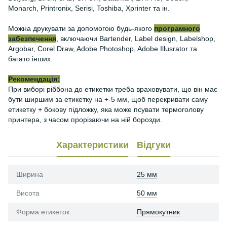
Monarch, Printronix, Serisi, Toshiba, Xprinter та ін.
Можна друкувати за допомогою будь-якого
програмного
забезпечення
, включаючи Bartender, Label design, Labelshop,
Argobar, Corel Draw, Adobe Photoshop, Adobe Illusrator та
багато інших.
Рекомендація:
При виборі ріббона до етикетки треба враховувати, що він має
бути ширшим за етикетку на +-5 мм, щоб перекривати саму
етикетку + бокову підложку, яка може псувати термоголову
принтера, з часом прорізаючи на ній борозди.
Характеристики
Відгуки
Ширина
25 мм
Висота
50 мм
Форма етикеток
Прямокутник