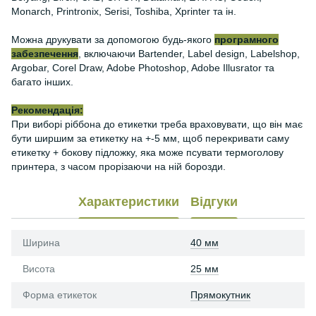
Monarch, Printronix, Serisi, Toshiba, Xprinter та ін.
Можна друкувати за допомогою будь-якого
програмного
забезпечення
, включаючи Bartender, Label design, Labelshop,
Argobar, Corel Draw, Adobe Photoshop, Adobe Illusrator та
багато інших.
Рекомендація:
При виборі ріббона до етикетки треба враховувати, що він має
бути ширшим за етикетку на +-5 мм, щоб перекривати саму
етикетку + бокову підложку, яка може псувати термоголову
принтера, з часом прорізаючи на ній борозди.
Характеристики
Відгуки
Ширина
40 мм
Висота
25 мм
Форма етикеток
Прямокутник