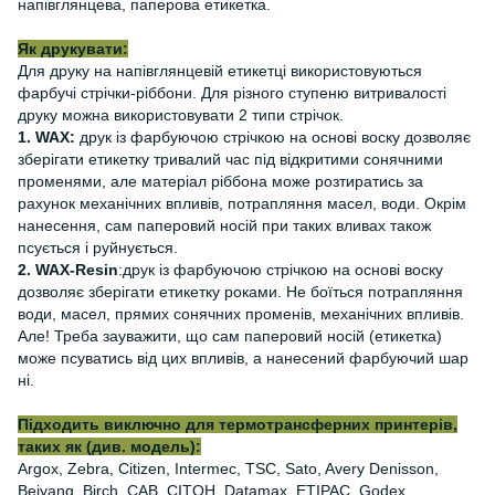
напівглянцева, паперова етикетка.
Як друкувати:
Для друку на напівглянцевій етикетці використовуються
фарбучі стрічки-ріббони. Для різного ступеню витривалості
друку можна використовувати 2 типи стрічок.
1. WAX:
друк із фарбуючою стрічкою на основі воску дозволяє
зберігати етикетку тривалий час під відкритими сонячними
променями, але матеріал ріббона може розтиратись за
рахунок механічних впливів, потрапляння масел, води. Окрім
нанесення, сам паперовий носій при таких вливах також
псується і руйнується.
2. WAX-Resin
:друк із фарбуючою стрічкою на основі воску
дозволяє зберігати етикетку роками. Не боїться потрапляння
води, масел, прямих сонячних променів, механічних впливів.
Але! Треба зауважити, що сам паперовий носій (етикетка)
може псуватись від цих впливів, а нанесений фарбуючий шар
ні.
Підходить виключно для термотрансферних принтерів,
таких як (див. модель):
Argox, Zebra, Citizen, Intermec, TSC, Sato, Avery Denisson,
Beiyang, Birch, CAB, CITOH, Datamax, ETIPAC, Godex,