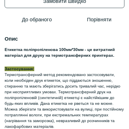
Замовити швидко
До обраного
Порівняти
Опис
Етикетка поліпропіленова 100мм*30мм - це витратний
матеріал для друку на термотрансферних принтерах.
Застосування:
Термотрансферний метод рекомендовано застосовувати,
коли необхіден друк етикеток, що піддаються зношенню,
стиранню та мають зберігатись досить тривалий час, нерідко
при несприятливих умовах. Термотрансферний друк на
поліпропіленовій (синтетичній) етикетці є найстійкішим до
будь-яких впливів. Дана етикетка не рветься та не мокне.
Можна зберігати та використовувати на вулиці, при постійному
потраплянні вологи, при екстремальних температурах
(нагрівання та заморозка), невразливий до розчинників та
лакофарбових матеріалів.