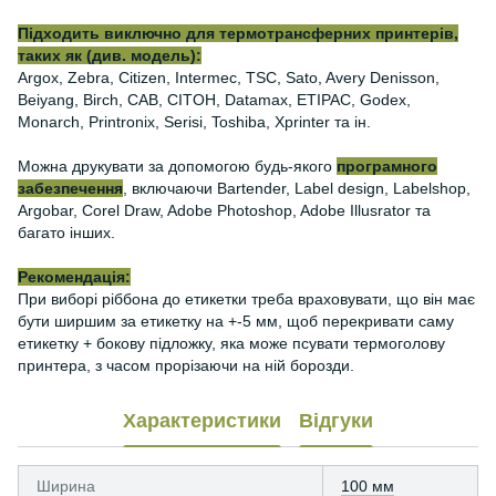
Підходить виключно для термотрансферних принтерів,
таких як (див. модель):
Argox, Zebra, Citizen, Intermec, TSC, Sato, Avery Denisson,
Beiyang, Birch, CAB, CITOH, Datamax, ETIPAC, Godex,
Monarch, Printronix, Serisi, Toshiba, Xprinter та ін.
Можна друкувати за допомогою будь-якого
програмного
забезпечення
, включаючи Bartender, Label design, Labelshop,
Argobar, Corel Draw, Adobe Photoshop, Adobe Illusrator та
багато інших.
Рекомендація:
При виборі ріббона до етикетки треба враховувати, що він має
бути ширшим за етикетку на +-5 мм, щоб перекривати саму
етикетку + бокову підложку, яка може псувати термоголову
принтера, з часом прорізаючи на ній борозди.
Характеристики
Відгуки
Ширина
100 мм