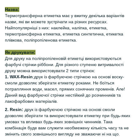
Назва:
Термотрансферна етикетка має у вжитку декілька варіантів
назви, які ви можете зустрічати на різних ресурсах.
Найпопулярніші з них: наклейка, наліпка, етикетка,
термотрансферна етикетка, етикетка синтетична, етикетка
плівкова, поліпропіленова етикетка.
Як друкувати:
Для друку на поліпропіленовій етикетці використовуються
фарбучі стрічки-ріббони. Для різного ступеню витривалості
друку можна використовувати 2 типи стрічок:
1. WAX-Resin
:друк із фарбуючою стрічкою на основі воску-
смоли дозволяє зберігати етикетку роками. Не боїться
потрапляння води, масел, прямих сонячних променів. Але!
Даний вид фарбуючої стрічки нестійкий до розчинників та
лакофарбових матеріалів.
2. Resin:
друк із фарбуючою стрічкою на основі смоли
дозволяє зберігати та використовувати етикетку при будь-яких
умовах та впливах будь-яких зовнішніх чинників. Така
комбінація буде вам служити необмежену кількість часу та не
змінить свого зовнішнього вигляду не зважаючи ні на що.