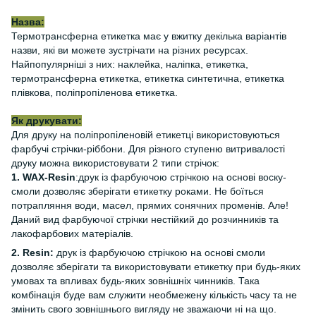
Назва:
Термотрансферна етикетка має у вжитку декілька варіантів
назви, які ви можете зустрічати на різних ресурсах.
Найпопулярніші з них: наклейка, наліпка, етикетка,
термотрансферна етикетка, етикетка синтетична, етикетка
плівкова, поліпропіленова етикетка.
Як друкувати:
Для друку на поліпропіленовій етикетці використовуються
фарбучі стрічки-ріббони. Для різного ступеню витривалості
друку можна використовувати 2 типи стрічок:
1. WAX-Resin
:друк із фарбуючою стрічкою на основі воску-
смоли дозволяє зберігати етикетку роками. Не боїться
потрапляння води, масел, прямих сонячних променів. Але!
Даний вид фарбуючої стрічки нестійкий до розчинників та
лакофарбових матеріалів.
2. Resin:
друк із фарбуючою стрічкою на основі смоли
дозволяє зберігати та використовувати етикетку при будь-яких
умовах та впливах будь-яких зовнішніх чинників. Така
комбінація буде вам служити необмежену кількість часу та не
змінить свого зовнішнього вигляду не зважаючи ні на що.