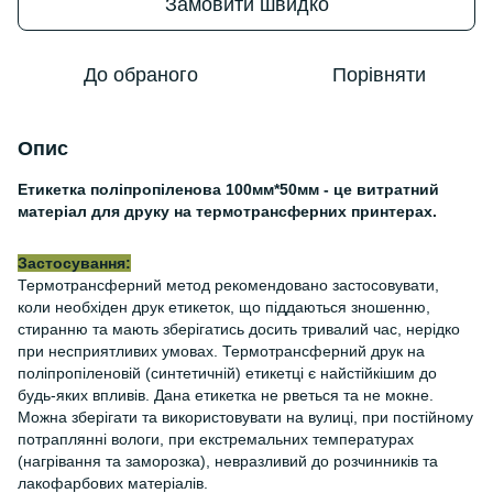
Замовити швидко
До обраного
Порівняти
Опис
Етикетка поліпропіленова 100мм*50мм - це витратний
матеріал для друку на термотрансферних принтерах.
Застосування:
Термотрансферний метод рекомендовано застосовувати,
коли необхіден друк етикеток, що піддаються зношенню,
стиранню та мають зберігатись досить тривалий час, нерідко
при несприятливих умовах. Термотрансферний друк на
поліпропіленовій (синтетичній) етикетці є найстійкішим до
будь-яких впливів. Дана етикетка не рветься та не мокне.
Можна зберігати та використовувати на вулиці, при постійному
потраплянні вологи, при екстремальних температурах
(нагрівання та заморозка), невразливий до розчинників та
лакофарбових матеріалів.