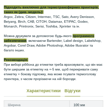
Підходить виключно для термотрансферних принтерів,
таких як (див. модель):
Argox, Zebra, Citizen, Intermec, TSC, Sato, Avery Denisson,
Beiyang, Birch, CAB, CITOH, Datamax, ETIPAC, Godex,
Monarch, Printronix, Serisi, Toshiba, Xprinter та ін.
Можна друкувати за допомогою будь-якого
програмного
забезпечення
, включаючи Bartender, Label design, Labelshop,
Argobar, Corel Draw, Adobe Photoshop, Adobe Illusrator та
багато інших.
Рекомендація:
При виборі ріббона до етикетки треба враховувати, що він має
бути ширшим за етикетку на +-5 мм, щоб перекривати саму
етикетку + бокову підложку, яка може псувати термоголову
принтера, з часом прорізаючи на ній борозди.
Характеристики
Відгуки
Ширина
100 мм