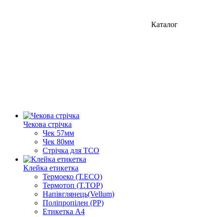
Каталог
Чекова стрічка
Чек 57мм
Чек 80мм
Стрічка для ТСО
Клейка етикетка
Термоеко (Т.ЕСО)
Термотоп (T.TOP)
Напівглянець(Vellum)
Поліпропілен (PP)
Етикетка А4