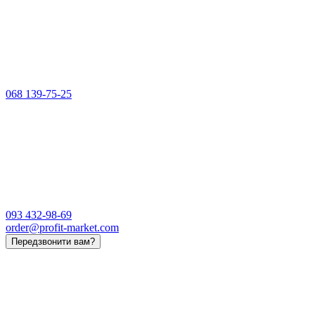
068 139-75-25
093 432-98-69
order@profit-market.com
Передзвонити вам?