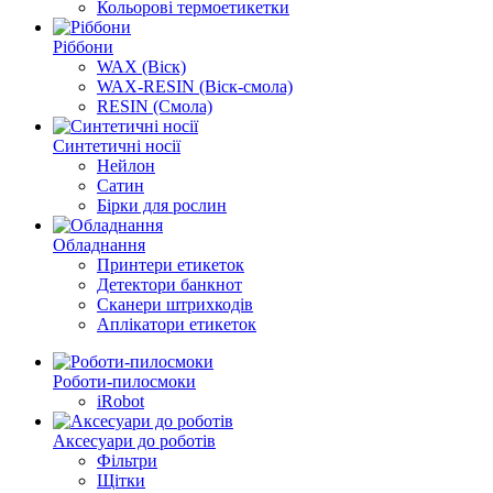
Кольорові термоетикетки
Ріббони
WAX (Віск)
WAX-RESIN (Віск-смола)
RESIN (Смола)
Синтетичні носії
Нейлон
Сатин
Бірки для рослин
Обладнання
Принтери етикеток
Детектори банкнот
Сканери штрихкодів
Аплікатори етикеток
Роботи-пилосмоки
iRobot
Аксесуари до роботів
Фільтри
Щітки