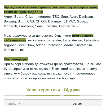
Підходить виключно для термотрансферних принтерів,
таких як (див. модель):
Argox, Zebra, Citizen, Intermec, TSC, Sato, Avery Denisson,
Beiyang, Birch, CAB, CITOH, Datamax, ETIPAC, Godex,
Monarch, Printronix, Serisi, Toshiba, Xprinter та ін.
Можна друкувати за допомогою будь-якого
програмного
забезпечення
, включаючи Bartender, Label design, Labelshop,
Argobar, Corel Draw, Adobe Photoshop, Adobe Illusrator та
багато інших.
Рекомендація:
При виборі ріббона до етикетки треба враховувати, що він має
бути ширшим за етикетку на +-5 мм, щоб перекривати саму
етикетку + бокову підложку, яка може псувати термоголову
принтера, з часом прорізаючи на ній борозди.
Характеристики
Відгуки
Ширина
24 мм