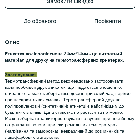
Замовити швидко
До обраного
Порівняти
Опис
Етикетка поліпропіленова 24мм*14мм - це витратний
матеріал для друку на термотрансферних принтерах.
Застосування:
Термотрансферний метод рекомендовано застосовувати,
коли необхіден друк етикеток, що піддаються зношенню,
стиранню та мають зберігатись досить тривалий час, нерідко
при несприятливих умовах. Термотрансферний друк на
поліпропіленовій (синтетичній) етикетці є найстійкішим до
будь-яких впливів. Дана етикетка не рветься та не мокне.
Можна зберігати та використовувати на вулиці, при постійному
потраплянні вологи, при екстремальних температурах
(нагрівання та заморозка), невразливий до розчинників та
лакофарбових матеріалів.