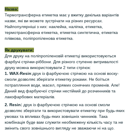
Назва:
Термотрансферна етикетка має у вжитку декілька варіантів
назви, які ви можете зустрічати на різних ресурсах.
Найпопулярніші з них: наклейка, наліпка, етикетка,
термотрансферна етикетка, етикетка синтетична, етикетка
плівкова, поліпропіленова етикетка.
Як друкувати:
Для друку на поліпропіленовій етикетці використовуються
фарбучі стрічки-ріббони. Для різного ступеню витривалості
друку можна використовувати 2 типи стрічок:
1. WAX-Resin
:друк із фарбуючою стрічкою на основі воску-
смоли дозволяє зберігати етикетку роками. Не боїться
потрапляння води, масел, прямих сонячних променів. Але!
Даний вид фарбуючої стрічки нестійкий до розчинників та
лакофарбових матеріалів.
2. Resin:
друк із фарбуючою стрічкою на основі смоли
дозволяє зберігати та використовувати етикетку при будь-яких
умовах та впливах будь-яких зовнішніх чинників. Така
комбінація буде вам служити необмежену кількість часу та не
змінить свого зовнішнього вигляду не зважаючи ні на що.