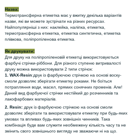
Назва:
Термотрансферна етикетка має у вжитку декілька варіантів
назви, які ви можете зустрічати на різних ресурсах.
Найпопулярніші з них: наклейка, наліпка, етикетка,
термотрансферна етикетка, етикетка синтетична, етикетка
плівкова, поліпропіленова етикетка.
Як друкувати:
Для друку на поліпропіленовій етикетці використовуються
фарбучі стрічки-ріббони. Для різного ступеню витривалості
друку можна використовувати 2 типи стрічок:
1. WAX-Resin
:друк із фарбуючою стрічкою на основі воску-
смоли дозволяє зберігати етикетку роками. Не боїться
потрапляння води, масел, прямих сонячних променів. Але!
Даний вид фарбуючої стрічки нестійкий до розчинників та
лакофарбових матеріалів.
2. Resin:
друк із фарбуючою стрічкою на основі смоли
дозволяє зберігати та використовувати етикетку при будь-яких
умовах та впливах будь-яких зовнішніх чинників. Така
комбінація буде вам служити необмежену кількість часу та не
змінить свого зовнішнього вигляду не зважаючи ні на що.