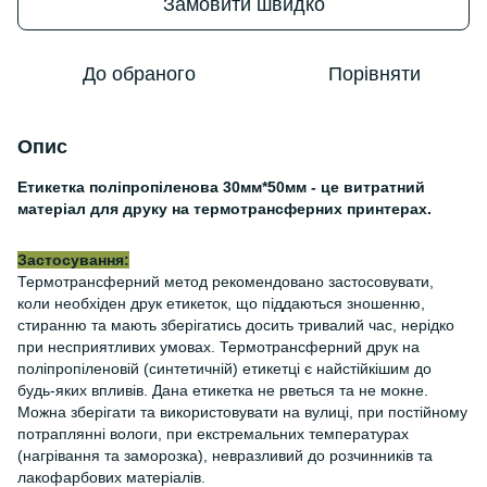
Замовити швидко
До обраного
Порівняти
Опис
Етикетка поліпропіленова 30мм*50мм - це витратний
матеріал для друку на термотрансферних принтерах.
Застосування:
Термотрансферний метод рекомендовано застосовувати,
коли необхіден друк етикеток, що піддаються зношенню,
стиранню та мають зберігатись досить тривалий час, нерідко
при несприятливих умовах. Термотрансферний друк на
поліпропіленовій (синтетичній) етикетці є найстійкішим до
будь-яких впливів. Дана етикетка не рветься та не мокне.
Можна зберігати та використовувати на вулиці, при постійному
потраплянні вологи, при екстремальних температурах
(нагрівання та заморозка), невразливий до розчинників та
лакофарбових матеріалів.