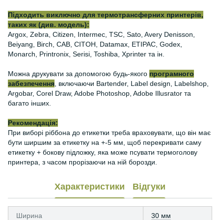
Підходить виключно для термотрансферних принтерів,
таких як (див. модель):
Argox, Zebra, Citizen, Intermec, TSC, Sato, Avery Denisson,
Beiyang, Birch, CAB, CITOH, Datamax, ETIPAC, Godex,
Monarch, Printronix, Serisi, Toshiba, Xprinter та ін.
Можна друкувати за допомогою будь-якого
програмного
забезпечення
, включаючи Bartender, Label design, Labelshop,
Argobar, Corel Draw, Adobe Photoshop, Adobe Illusrator та
багато інших.
Рекомендація:
При виборі ріббона до етикетки треба враховувати, що він має
бути ширшим за етикетку на +-5 мм, щоб перекривати саму
етикетку + бокову підложку, яка може псувати термоголову
принтера, з часом прорізаючи на ній борозди.
Характеристики
Відгуки
Ширина
30 мм