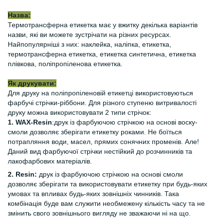
Назва:
Термотрансферна етикетка має у вжитку декілька варіантів
назви, які ви можете зустрічати на різних ресурсах.
Найпопулярніші з них: наклейка, наліпка, етикетка,
термотрансферна етикетка, етикетка синтетична, етикетка
плівкова, поліпропіленова етикетка.
Як друкувати:
Для друку на поліпропіленовій етикетці використовуються
фарбучі стрічки-ріббони. Для різного ступеню витривалості
друку можна використовувати 2 типи стрічок:
1. WAX-Resin
:друк із фарбуючою стрічкою на основі воску-
смоли дозволяє зберігати етикетку роками. Не боїться
потрапляння води, масел, прямих сонячних променів. Але!
Даний вид фарбуючої стрічки нестійкий до розчинників та
лакофарбових матеріалів.
2. Resin:
друк із фарбуючою стрічкою на основі смоли
дозволяє зберігати та використовувати етикетку при будь-яких
умовах та впливах будь-яких зовнішніх чинників. Така
комбінація буде вам служити необмежену кількість часу та не
змінить свого зовнішнього вигляду не зважаючи ні на що.