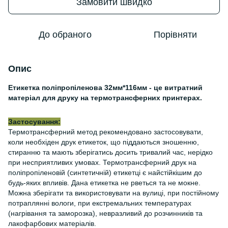
Замовити швидко
До обраного
Порівняти
Опис
Етикетка поліпропіленова 32мм*116мм - це витратний
матеріал для друку на термотрансферних принтерах.
Застосування:
Термотрансферний метод рекомендовано застосовувати,
коли необхіден друк етикеток, що піддаються зношенню,
стиранню та мають зберігатись досить тривалий час, нерідко
при несприятливих умовах. Термотрансферний друк на
поліпропіленовій (синтетичній) етикетці є найстійкішим до
будь-яких впливів. Дана етикетка не рветься та не мокне.
Можна зберігати та використовувати на вулиці, при постійному
потраплянні вологи, при екстремальних температурах
(нагрівання та заморозка), невразливий до розчинників та
лакофарбових матеріалів.