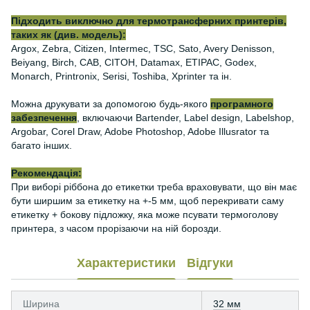
Підходить виключно для термотрансферних принтерів,
таких як (див. модель):
Argox, Zebra, Citizen, Intermec, TSC, Sato, Avery Denisson,
Beiyang, Birch, CAB, CITOH, Datamax, ETIPAC, Godex,
Monarch, Printronix, Serisi, Toshiba, Xprinter та ін.
Можна друкувати за допомогою будь-якого
програмного
забезпечення
, включаючи Bartender, Label design, Labelshop,
Argobar, Corel Draw, Adobe Photoshop, Adobe Illusrator та
багато інших.
Рекомендація:
При виборі ріббона до етикетки треба враховувати, що він має
бути ширшим за етикетку на +-5 мм, щоб перекривати саму
етикетку + бокову підложку, яка може псувати термоголову
принтера, з часом прорізаючи на ній борозди.
Характеристики
Відгуки
Ширина
32 мм