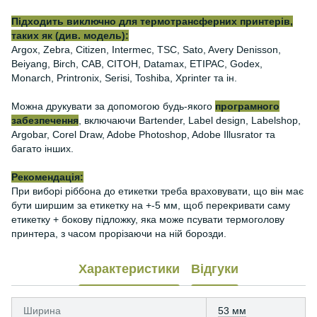
Підходить виключно для термотрансферних принтерів,
таких як (див. модель):
Argox, Zebra, Citizen, Intermec, TSC, Sato, Avery Denisson,
Beiyang, Birch, CAB, CITOH, Datamax, ETIPAC, Godex,
Monarch, Printronix, Serisi, Toshiba, Xprinter та ін.
Можна друкувати за допомогою будь-якого
програмного
забезпечення
, включаючи Bartender, Label design, Labelshop,
Argobar, Corel Draw, Adobe Photoshop, Adobe Illusrator та
багато інших.
Рекомендація:
При виборі ріббона до етикетки треба враховувати, що він має
бути ширшим за етикетку на +-5 мм, щоб перекривати саму
етикетку + бокову підложку, яка може псувати термоголову
принтера, з часом прорізаючи на ній борозди.
Характеристики
Відгуки
Ширина
53 мм