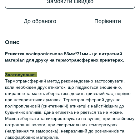
Замовити швидко
До обраного
Порівняти
Опис
Етикетка поліпропіленова 53мм*71мм - це витратний
матеріал для друку на термотрансферних принтерах.
Застосування:
Термотрансферний метод рекомендовано застосовувати,
коли необхіден друк етикеток, що піддаються зношенню,
стиранню та мають зберігатись досить тривалий час, нерідко
при несприятливих умовах. Термотрансферний друк на
поліпропіленовій (синтетичній) етикетці є найстійкішим до
будь-яких впливів. Дана етикетка не рветься та не мокне.
Можна зберігати та використовувати на вулиці, при постійному
потраплянні вологи, при екстремальних температурах
(нагрівання та заморозка), невразливий до розчинників та
лакофарбових матеріалів.