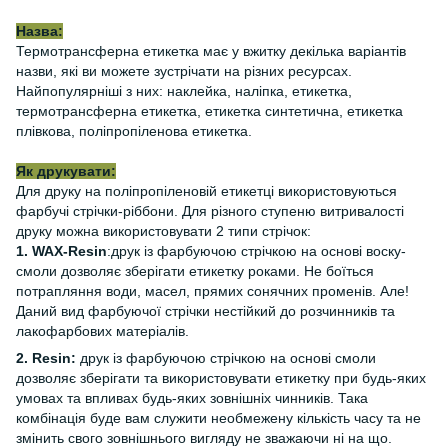
Назва:
Термотрансферна етикетка має у вжитку декілька варіантів
назви, які ви можете зустрічати на різних ресурсах.
Найпопулярніші з них: наклейка, наліпка, етикетка,
термотрансферна етикетка, етикетка синтетична, етикетка
плівкова, поліпропіленова етикетка.
Як друкувати:
Для друку на поліпропіленовій етикетці використовуються
фарбучі стрічки-ріббони. Для різного ступеню витривалості
друку можна використовувати 2 типи стрічок:
1. WAX-Resin
:друк із фарбуючою стрічкою на основі воску-
смоли дозволяє зберігати етикетку роками. Не боїться
потрапляння води, масел, прямих сонячних променів. Але!
Даний вид фарбуючої стрічки нестійкий до розчинників та
лакофарбових матеріалів.
2. Resin:
друк із фарбуючою стрічкою на основі смоли
дозволяє зберігати та використовувати етикетку при будь-яких
умовах та впливах будь-яких зовнішніх чинників. Така
комбінація буде вам служити необмежену кількість часу та не
змінить свого зовнішнього вигляду не зважаючи ні на що.