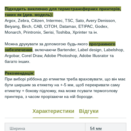
Підходить виключно для термотрансферних принтерів,
таких як (див. модель):
Argox, Zebra, Citizen, Intermec, TSC, Sato, Avery Denisson,
Beiyang, Birch, CAB, CITOH, Datamax, ETIPAC, Godex,
Monarch, Printronix, Serisi, Toshiba, Xprinter та ін.
Можна друкувати за допомогою будь-якого
програмного
забезпечення
, включаючи Bartender, Label design, Labelshop,
Argobar, Corel Draw, Adobe Photoshop, Adobe Illusrator та
багато інших.
Рекомендація:
При виборі ріббона до етикетки треба враховувати, що він має
бути ширшим за етикетку на +-5 мм, щоб перекривати саму
етикетку + бокову підложку, яка може псувати термоголову
принтера, з часом прорізаючи на ній борозди.
Характеристики
Відгуки
Ширина
54 мм