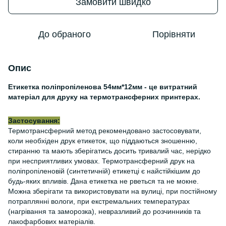
Замовити швидко
До обраного
Порівняти
Опис
Етикетка поліпропіленова 54мм*12мм - це витратний
матеріал для друку на термотрансферних принтерах.
Застосування:
Термотрансферний метод рекомендовано застосовувати,
коли необхіден друк етикеток, що піддаються зношенню,
стиранню та мають зберігатись досить тривалий час, нерідко
при несприятливих умовах. Термотрансферний друк на
поліпропіленовій (синтетичній) етикетці є найстійкішим до
будь-яких впливів. Дана етикетка не рветься та не мокне.
Можна зберігати та використовувати на вулиці, при постійному
потраплянні вологи, при екстремальних температурах
(нагрівання та заморозка), невразливий до розчинників та
лакофарбових матеріалів.