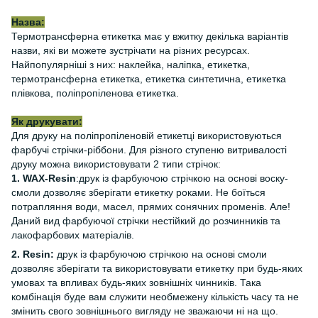
Назва:
Термотрансферна етикетка має у вжитку декілька варіантів
назви, які ви можете зустрічати на різних ресурсах.
Найпопулярніші з них: наклейка, наліпка, етикетка,
термотрансферна етикетка, етикетка синтетична, етикетка
плівкова, поліпропіленова етикетка.
Як друкувати:
Для друку на поліпропіленовій етикетці використовуються
фарбучі стрічки-ріббони. Для різного ступеню витривалості
друку можна використовувати 2 типи стрічок:
1. WAX-Resin
:друк із фарбуючою стрічкою на основі воску-
смоли дозволяє зберігати етикетку роками. Не боїться
потрапляння води, масел, прямих сонячних променів. Але!
Даний вид фарбуючої стрічки нестійкий до розчинників та
лакофарбових матеріалів.
2. Resin:
друк із фарбуючою стрічкою на основі смоли
дозволяє зберігати та використовувати етикетку при будь-яких
умовах та впливах будь-яких зовнішніх чинників. Така
комбінація буде вам служити необмежену кількість часу та не
змінить свого зовнішнього вигляду не зважаючи ні на що.