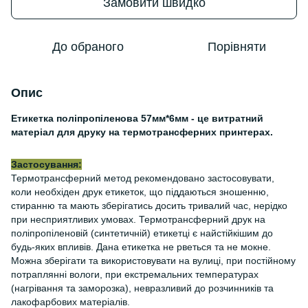
Замовити швидко
До обраного
Порівняти
Опис
Етикетка поліпропіленова 57мм*6мм - це витратний
матеріал для друку на термотрансферних принтерах.
Застосування:
Термотрансферний метод рекомендовано застосовувати,
коли необхіден друк етикеток, що піддаються зношенню,
стиранню та мають зберігатись досить тривалий час, нерідко
при несприятливих умовах. Термотрансферний друк на
поліпропіленовій (синтетичній) етикетці є найстійкішим до
будь-яких впливів. Дана етикетка не рветься та не мокне.
Можна зберігати та використовувати на вулиці, при постійному
потраплянні вологи, при екстремальних температурах
(нагрівання та заморозка), невразливий до розчинників та
лакофарбових матеріалів.