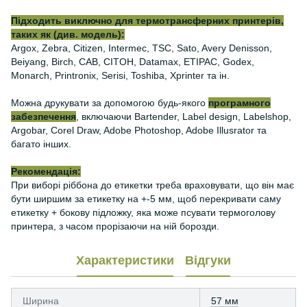
Підходить виключно для термотрансферних принтерів,
таких як (див. модель):
Argox, Zebra, Citizen, Intermec, TSC, Sato, Avery Denisson,
Beiyang, Birch, CAB, CITOH, Datamax, ETIPAC, Godex,
Monarch, Printronix, Serisi, Toshiba, Xprinter та ін.
Можна друкувати за допомогою будь-якого
програмного
забезпечення
, включаючи Bartender, Label design, Labelshop,
Argobar, Corel Draw, Adobe Photoshop, Adobe Illusrator та
багато інших.
Рекомендація:
При виборі ріббона до етикетки треба враховувати, що він має
бути ширшим за етикетку на +-5 мм, щоб перекривати саму
етикетку + бокову підложку, яка може псувати термоголову
принтера, з часом прорізаючи на ній борозди.
Характеристики
Відгуки
Ширина
57 мм