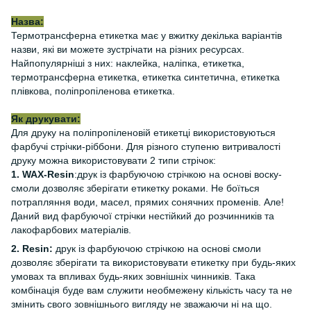
Назва:
Термотрансферна етикетка має у вжитку декілька варіантів
назви, які ви можете зустрічати на різних ресурсах.
Найпопулярніші з них: наклейка, наліпка, етикетка,
термотрансферна етикетка, етикетка синтетична, етикетка
плівкова, поліпропіленова етикетка.
Як друкувати:
Для друку на поліпропіленовій етикетці використовуються
фарбучі стрічки-ріббони. Для різного ступеню витривалості
друку можна використовувати 2 типи стрічок:
1. WAX-Resin
:друк із фарбуючою стрічкою на основі воску-
смоли дозволяє зберігати етикетку роками. Не боїться
потрапляння води, масел, прямих сонячних променів. Але!
Даний вид фарбуючої стрічки нестійкий до розчинників та
лакофарбових матеріалів.
2. Resin:
друк із фарбуючою стрічкою на основі смоли
дозволяє зберігати та використовувати етикетку при будь-яких
умовах та впливах будь-яких зовнішніх чинників. Така
комбінація буде вам служити необмежену кількість часу та не
змінить свого зовнішнього вигляду не зважаючи ні на що.