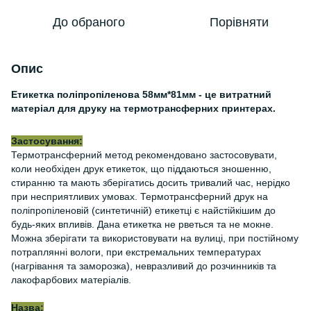
До обраного
Порівняти
Опис
Етикетка поліпропіленова 58мм*81мм - це витратний
матеріал для друку на термотрансферних принтерах.
Застосування:
Термотрансферний метод рекомендовано застосовувати,
коли необхіден друк етикеток, що піддаються зношенню,
стиранню та мають зберігатись досить тривалий час, нерідко
при несприятливих умовах. Термотрансферний друк на
поліпропіленовій (синтетичній) етикетці є найстійкішим до
будь-яких впливів. Дана етикетка не рветься та не мокне.
Можна зберігати та використовувати на вулиці, при постійному
потраплянні вологи, при екстремальних температурах
(нагрівання та заморозка), невразливий до розчинників та
лакофарбових матеріалів.
Назва: