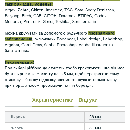
таких як (див. модель):
Argox, Zebra, Citizen, Intermec, TSC, Sato, Avery Denisson,
Beiyang, Birch, CAB, CITOH, Datamax, ETIPAC, Godex,
Monarch, Printronix, Serisi, Toshiba, Xprinter та ін.
Можна друкувати за допомогою будь-якого
програмного
забезпечення
, включаючи Bartender, Label design, Labelshop,
Argobar, Corel Draw, Adobe Photoshop, Adobe Illusrator та
багато інших.
Рекомендація:
При виборі ріббона до етикетки треба враховувати, що він має
бути ширшим за етикетку на +-5 мм, щоб перекривати саму
етикетку + бокову підложку, яка може псувати термоголову
принтера, з часом прорізаючи на ній борозди.
Характеристики
Відгуки
Ширина
58 мм
Висота
81 мм