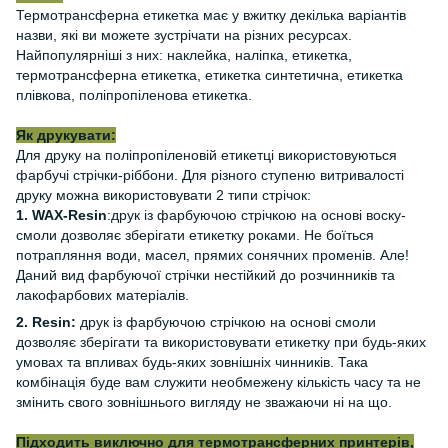
Термотрансферна етикетка має у вжитку декілька варіантів
назви, які ви можете зустрічати на різних ресурсах.
Найпопулярніші з них: наклейка, наліпка, етикетка,
термотрансферна етикетка, етикетка синтетична, етикетка
плівкова, поліпропіленова етикетка.
Як друкувати:
Для друку на поліпропіленовій етикетці використовуються
фарбучі стрічки-ріббони. Для різного ступеню витривалості
друку можна використовувати 2 типи стрічок:
1. WAX-Resin
:друк із фарбуючою стрічкою на основі воску-
смоли дозволяє зберігати етикетку роками. Не боїться
потрапляння води, масел, прямих сонячних променів. Але!
Даний вид фарбуючої стрічки нестійкий до розчинників та
лакофарбових матеріалів.
2. Resin:
друк із фарбуючою стрічкою на основі смоли
дозволяє зберігати та використовувати етикетку при будь-яких
умовах та впливах будь-яких зовнішніх чинників. Така
комбінація буде вам служити необмежену кількість часу та не
змінить свого зовнішнього вигляду не зважаючи ні на що.
Підходить виключно для термотрансферних принтерів,