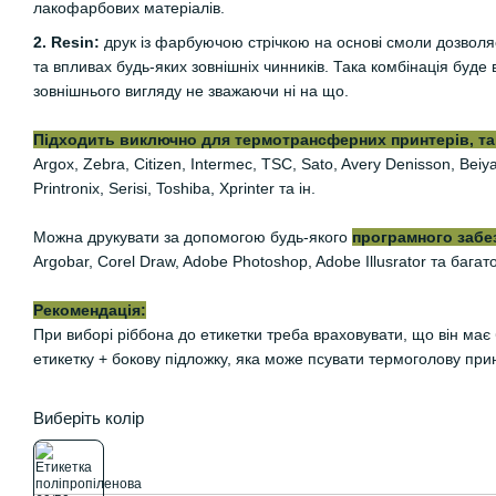
лакофарбових матеріалів.
2. Resin:
друк із фарбуючою стрічкою на основі смоли дозволяє
та впливах будь-яких зовнішніх чинників. Така комбінація буде 
зовнішнього вигляду не зважаючи ні на що.
Підходить виключно для термотрансферних принтерів, так
Argox, Zebra, Citizen, Intermec, TSC, Sato, Avery Denisson, Be
Printronix, Serisi, Toshiba, Xprinter та ін.
Можна друкувати за допомогою будь-якого
програмного забе
Argobar, Corel Draw, Adobe Photoshop, Adobe Illusrator та багат
Рекомендація:
При виборі ріббона до етикетки треба враховувати, що він ма
етикетку + бокову підложку, яка може псувати термоголову при
Виберіть колір