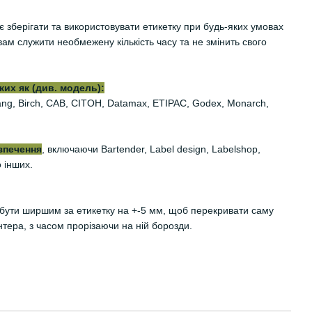
 зберігати та використовувати етикетку при будь-яких умовах
вам служити необмежену кількість часу та не змінить свого
их як (див. модель):
iyang, Birch, CAB, CITOH, Datamax, ETIPAC, Godex, Monarch,
зпечення
, включаючи Bartender, Label design, Labelshop,
о інших.
є бути ширшим за етикетку на +-5 мм, щоб перекривати саму
нтера, з часом прорізаючи на ній борозди.