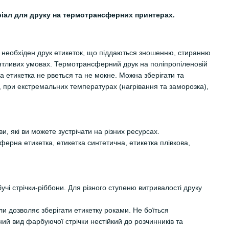
ріал для друку на термотрансферних принтерах.
необхіден друк етикеток, що піддаються зношенню, стиранню
иятливих умовах. Термотрансферний друк на поліпропіленовій
на етикетка не рветься та не мокне. Можна зберігати та
, при екстремальних температурах (нагрівання та заморозка),
и, які ви можете зустрічати на різних ресурсах.
ферна етикетка, етикетка синтетична, етикетка плівкова,
чі стрічки-ріббони. Для різного ступеню витривалості друку
ли дозволяє зберігати етикетку роками. Не боїться
ий вид фарбуючої стрічки нестійкий до розчинників та