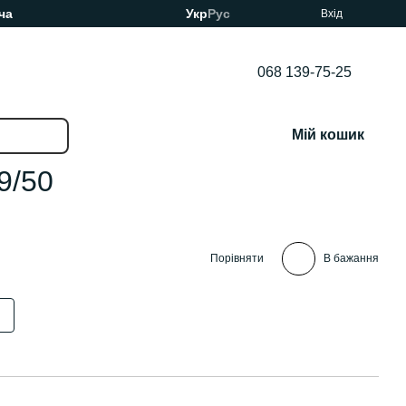
ча
Укр
Рус
Вхід
068 139-75-25
Мій кошик
9/50
Порівняти
В бажання