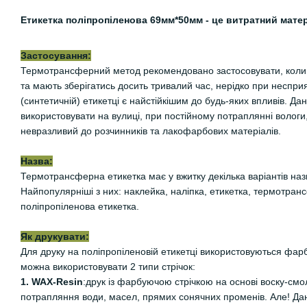
Етикетка поліпропіленова 69мм*50мм - це витратний мате
Застосування:
Термотрансферний метод рекомендовано застосовувати, коли 
та мають зберігатись досить тривалий час, нерідко при неспр
(синтетичній) етикетці є найстійкішим до будь-яких впливів. Да
використовувати на вулиці, при постійному потраплянні вологи
невразливий до розчинників та лакофарбових матеріалів.
Назва:
Термотрансферна етикетка має у вжитку декілька варіантів назв
Найпопулярніші з них: наклейка, наліпка, етикетка, термотранс
поліпропіленова етикетка.
Як друкувати:
Для друку на поліпропіленовій етикетці використовуються фарбу
можна використовувати 2 типи стрічок:
1. WAX-Resin
:друк із фарбуючою стрічкою на основі воску-смо
потрапляння води, масел, прямих сонячних променів. Але! Дан