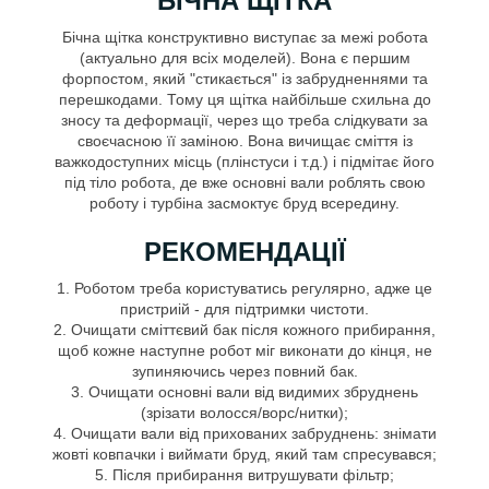
БІЧНА ЩІТКА
Бічна щітка конструктивно виступає за межі робота
(актуально для всіх моделей). Вона є першим
форпостом, який "стикається" із забрудненнями та
перешкодами. Тому ця щітка найбільше схильна до
зносу та деформації, через що треба слідкувати за
своєчасною її заміною. Вона вичищає сміття із
важкодоступних місць (плінстуси і т.д.) і підмітає його
під тіло робота, де вже основні вали роблять свою
роботу і турбіна засмоктує бруд всередину.
РЕКОМЕНДАЦІЇ
1. Роботом треба користуватись регулярно, адже це
пристриій - для підтримки чистоти.
2. Очищати сміттєвий бак після кожного прибирання,
щоб кожне наступне робот міг виконати до кінця, не
зупиняючись через повний бак.
3. Очищати основні вали від видимих збруднень
(зрізати волосся/ворс/нитки);
4. Очищати вали від прихованих забруднень: знімати
жовті ковпачки і виймати бруд, який там спресувався;
5. Після прибирання витрушувати фільтр;