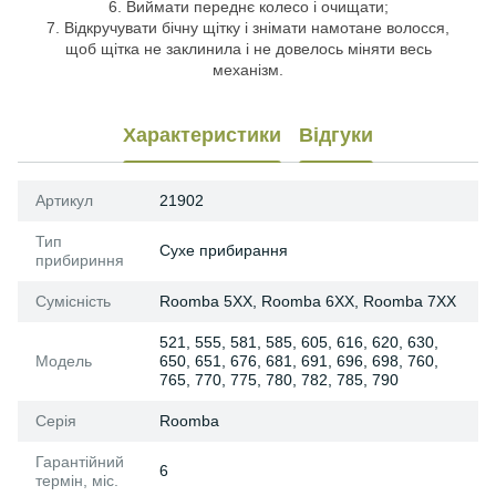
6. Виймати переднє колесо і очищати;
7. Відкручувати бічну щітку і знімати намотане волосся,
щоб щітка не заклинила і не довелось міняти весь
механізм.
Характеристики
Відгуки
Артикул
21902
Тип
Сухе прибирання
прибириння
Сумісність
Roomba 5XX, Roomba 6XX, Roomba 7XX
521, 555, 581, 585, 605, 616, 620, 630,
Модель
650, 651, 676, 681, 691, 696, 698, 760,
765, 770, 775, 780, 782, 785, 790
Серія
Roomba
Гарантійний
6
термін, міс.