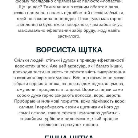
форму послідовно спрямованих пелюсток-лопастей.
Що це дає? Таким чином з кожним обертом вала,
кожна наступна лопасть підгрібає той пісок/пил/сміття,
який не захопила попередня. Плюс гума має гарне
зчеплення із будь-якою поверхнею, чим забезпечує
максимально ефективний забір бруду, іноді навіть
застиглого.
ВОРСИСТА ЩІТКА
Скільки людей, стільки і думок з приводу ефективності
ворсистих щіток. Але цей аксесуар, як і багато інших,
проходив тести на якість та ефективність використання
в кожних конкретних умовах. Все, що фізично не може
зібрати ворсиста щітка, за нею слідом підмітає гумова,
тому вони і працюють в тандемі. Ворсисті щітки само
собою дуже гарно збирають волосся, ворс, шерсть.
Прибираючи килимові покриття, вони піднімають ворс
килима і перебирають своїми щетинками його до
самої основи, такого ефекту неможливо добитьсь
звичайним турбінним пилосмоком, який працює
виключно за рахунок тяжіння.