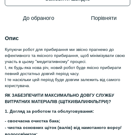
До обраного
Порівняти
Опис
Купуючи робот для прибирання ми звісно прагнемо до
ефективного та якісного прибирання, щоб мінімізувати свою
участь в цьому "медитативному" процесі.
І, як будь-яка нова річ, новий робот буде якісно прибирати
певний достатньо довгий період часу.
І те наскільки цей період буде довгим залежить від самого
користувача.
ЯК ЗАБЕЗПЕЧИТИ МАКСИМАЛЬНО ДОВГУ СЛУЖБУ
ВИТРАТНИХ МАТЕРІАЛІВ (ЩІТКИ/ВАЛИ/ФІЛЬТРИ)?
1. Догляд за роботом та обслуговування:
- своєчасна очистка бака;
- чистка основних щіток (валів) від намотаного ворсу/
волосся/ниток;