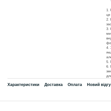
1.
це
2.
за
3.
ми
вн
фо
4.
як
ал
5.
6.
зм
дл
Характеристики
Доставка
Оплата
Новий відгу