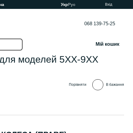
ча
Укр
Рус
Вхід
068 139-75-25
Мій кошик
 для моделей 5XX-9XX
Порівняти
В бажання