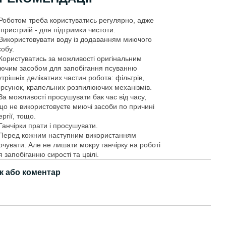
 Роботом треба користуватись регулярно, адже
 пристриій - для підтримки чистоти.
 Використовувати воду із додаванням миючого
собу.
 Користуватись за можливості оригінальним
ючим засобом для запобігання псуванню
утрішніх делікатних частин робота: фільтрів,
рсунок, крапельних розпилюючих механізмів.
 За можливості просушувати бак час від часу,
що не використовуєте миючі засоби по причині
ергії, тощо.
 Ганчірки прати і просушувати.
 Перед кожним наступним використанням
очувати. Але не лишати мокру ганчірку на роботі
я запобіганню сирості та цвілі.
к або коментар