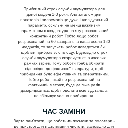
Приблизний строк служби акумулятора для
даної моделі 1-3 роки. Але загалом для
полотерів і пилосмоків це дуже індивідуальний
параметр, оскільки не менш важливим
параметром є квадратура на яку розрахований
конкретний робот. Тобто якщо робот
розрахований на 60 квадратів, а ваша оселя 180
квадратів, то запускати робот доведеться 3чі,
щоб він прибрав всю площу. Відповідно строк
служби акумулятора скорочується в часових
рамках втричі. Тому роботи треба обирати
відповідно до фактичної квадратури, щоб
прибирання було ефективним та оперативним.
Тобто робот, який не розрахований на
фактичний метраж, буде деілька разів
дозаряджатись, щоб подолати всю відстань, а
це збільшує час на прибирання.
ЧАС ЗАМІНИ
Варто пам'ятати, що роботи-пилосмоки та полотери -
це пристрої для підтримання чистоти, відповідно для