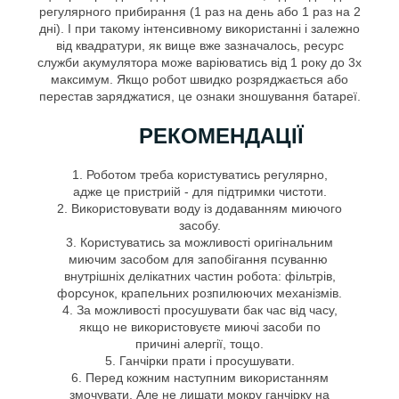
регулярного прибирання (1 раз на день або 1 раз на 2
дні). І при такому інтенсивному використанні і залежно
від квадратури, як вище вже зазначалось, ресурс
служби акумулятора може варіюватись від 1 року до 3х
максимум. Якщо робот швидко розряджається або
перестав заряджатися, це ознаки зношування батареї.
РЕКОМЕНДАЦІЇ
1. Роботом треба користуватись регулярно,
адже це пристриій - для підтримки чистоти.
2. Використовувати воду із додаванням миючого
засобу.
3. Користуватись за можливості оригінальним
миючим засобом для запобігання псуванню
внутрішніх делікатних частин робота: фільтрів,
форсунок, крапельних розпилюючих механізмів.
4. За можливості просушувати бак час від часу,
якщо не використовуєте миючі засоби по
причині алергії, тощо.
5. Ганчірки прати і просушувати.
6. Перед кожним наступним використанням
змочувати. Але не лишати мокру ганчірку на