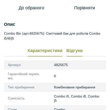
До обраного
Порівняти
Опис
Combo Bin (арт.4825675): Сміттєвий бак для роботів Combo
i5/i8/j5
Характеристики
Відгуки
Артикул
4825675
Гарантійний термін,
6
міс.
Тип прибириння
Комбіноване прибирання
Combo i5, Combo i8, Combo
Сумісність
j5
Серія
Combo