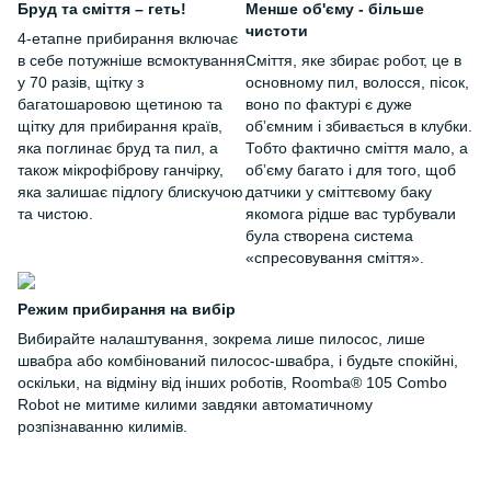
Бруд та сміття – геть!
Менше об'єму - більше
чистоти
4-етапне прибирання включає
в себе потужніше всмоктування
Сміття, яке збирає робот, це в
у 70 разів, щітку з
основному пил, волосся, пісок,
багатошаровою щетиною та
воно по фактурі є дуже
щітку для прибирання країв,
обʼємним і збивається в клубки.
яка поглинає бруд та пил, а
Тобто фактично сміття мало, а
також мікрофіброву ганчірку,
обʼєму багато і для того, щоб
яка залишає підлогу блискучою
датчики у сміттєвому баку
та чистою.
якомога рідше вас турбували
була створена система
«спресовування сміття».
Режим прибирання на вибір
Вибирайте налаштування, зокрема лише пилосос, лише
швабра або комбінований пилосос-швабра, і будьте спокійні,
оскільки, на відміну від інших роботів, Roomba® 105 Combo
Robot не митиме килими завдяки автоматичному
розпізнаванню килимів.