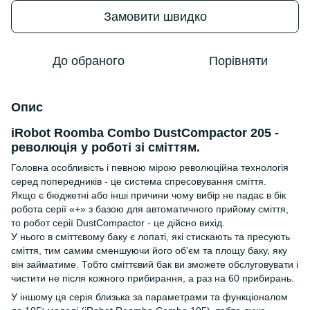
Замовити швидко
До обраного
Порівняти
Опис
iRobot Roomba Combo DustCompactor 205 -
революція у роботі зі сміттям.
Головна особливість і певною мірою революційна технологія
серед попередників - це система спресовування сміття.
Якщо є бюджетні або інші причини чому вибір не падає в бік
робота серії «+» з базою для автоматичного прийому сміття,
то робот серії DustCompactor - це дійсно вихід.
У нього в сміттєвому баку є лопаті, які стискають та пресують
сміття, тим самим сменшуючи його обʼєм та площу баку, яку
він займатиме. Тобто сміттєвий бак ви зможете обслуговувати і
чистити не після кожного прибирання, а раз на 60 прибирань.
У іншому ця серія близька за параметрами та функціоналом