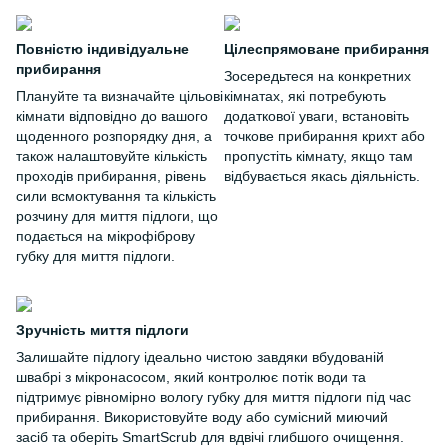
Повністю індивідуальне
Цілеспрямоване прибирання
прибирання
Зосередьтеся на конкретних
Плануйте та визначайте цільові
кімнатах, які потребують
кімнати відповідно до вашого
додаткової уваги, встановіть
щоденного розпорядку дня, а
точкове прибирання крихт або
також налаштовуйте кількість
пропустіть кімнату, якщо там
проходів прибирання, рівень
відбувається якась діяльність.
сили всмоктування та кількість
розчину для миття підлоги, що
подається на мікрофіброву
губку для миття підлоги.
Зручність миття підлоги
Залишайте підлогу ідеально чистою завдяки вбудованій
швабрі з мікронасосом, який контролює потік води та
підтримує рівномірно вологу губку для миття підлоги під час
прибирання. Використовуйте воду або сумісний миючий
засіб та оберіть SmartScrub для вдвічі глибшого очищення.