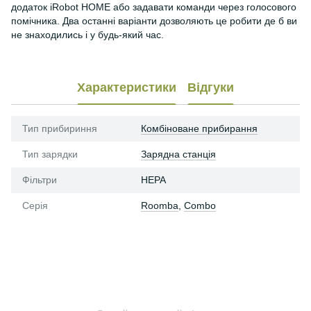
додаток iRobot HOME або задавати команди через голосового
помічника. Два останні варіанти дозволяють це робити де б ви
не знаходились і у будь-який час.
Характеристики
Відгуки
Тип прибириння
Комбіноване прибирання
Тип зарядки
Зарядна станція
Фільтри
HEPA
Серія
Roomba
,
Combo