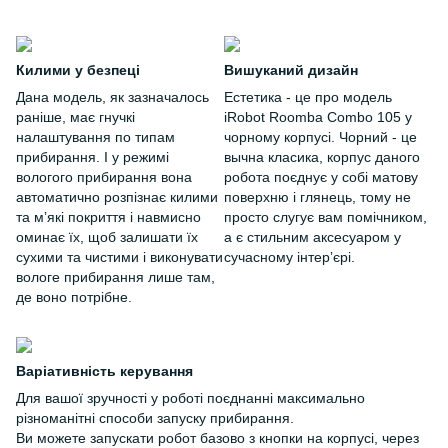
Килими у безпеці
Вишуканий дизайн
Дана модель, як зазначалось
Естетика - це про модель
раніше, має гнучкі
iRobot Roomba Combo 105 у
налаштування по типам
чорному корпусі. Чорний - це
прибирання. І у режимі
вычна класика, корпус даного
вологого прибирання вона
робота поєднує у собі матову
автоматично розпізнає килими
поверхню і глянець, тому не
та мʼякі покриття і навмисно
просто слугує вам помічником,
оминає їх, щоб залишати їх
а є стильним аксесуаром у
сухими та чистими і виконувати
сучасному інтерʼєрі.
вологе прибирання лише там,
де воно потрібне.
Варіативність керування
Для вашої зручності у роботі поєднанні максимально
різноманітні способи запуску прибирання.
Ви можете запускати робот базово з кнопки на корпусі, через