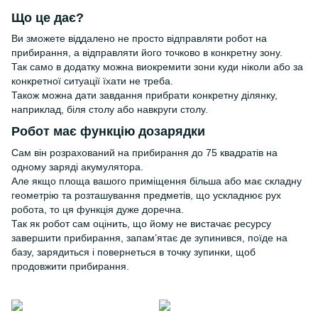
Що це дає?
Ви зможете віддалено не просто відправляти робот на
прибирання, а відправляти його точково в конкретну зону.
Так само в додатку можна виокремити зони куди ніколи або за
конкретної ситуації їхати не треба.
Також можна дати завдання прибрати конкретну ділянку,
наприклад, біля столу або навкруги столу.
Робот має функцію дозарядки
Сам він розрахований на прибирання до 75 квадратів на
одному заряді акумулятора.
Але якщо площа вашого приміщення більша або має складну
геометрію та розташування предметів, що ускладнює рух
робота, то ця функція дуже доречна.
Так як робот сам оцінить, що йому не вистачає ресурсу
завершити прибирання, запам’ятає де зупинився, поїде на
базу, зарядиться і повернеться в точку зупинки, щоб
продовжити прибирання.