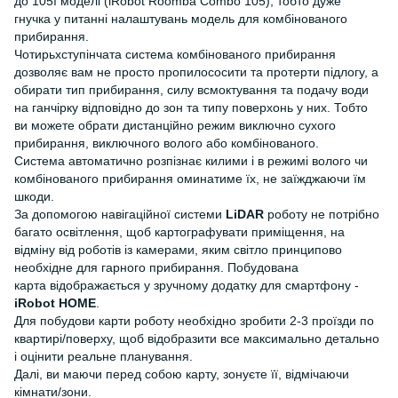
до 105ї моделі (iRobot Roomba Combo 105), тобто дуже
гнучка у питанні налаштувань модель для комбінованого
прибирання.
Чотирьхступінчата система комбінованого прибирання
дозволяє вам не просто пропилососити та протерти підлогу, а
обирати тип прибирання, силу всмоктування та подачу води
на ганчірку відповідно до зон та типу поверхонь у них. Тобто
ви можете обрати дистанційно режим виключно сухого
прибирання, виключного волого або комбінованого.
Система автоматично розпізнає килими і в режимі волого чи
комбінованого прибирання оминатиме їх, не заїжджаючи їм
шкоди.
За допомогою навігаційної системи
LiDAR
роботу не потрібно
багато освітлення, щоб картографувати приміщення, на
відміну від роботів із камерами, яким світло принципово
необхідне для гарного прибирання. Побудована
карта відображається у зручному додатку для смартфону -
iRobot HOME
.
Для побудови карти роботу необхідно зробити 2-3 проїзди по
квартирі/поверху, щоб відобразити все максимально детально
і оцінити реальне планування.
Далі, ви маючи перед собою карту, зонуєте її, відмічаючи
кімнати/зони.