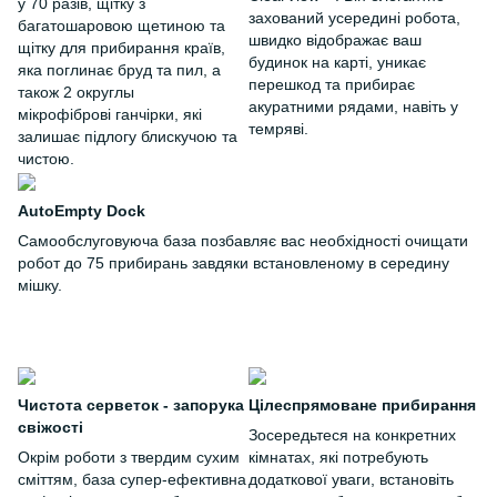
у 70 разів, щітку з
захований усередині робота,
багатошаровою щетиною та
швидко відображає ваш
щітку для прибирання країв,
будинок на карті, уникає
яка поглинає бруд та пил, а
перешкод та прибирає
також 2 округлы
акуратними рядами, навіть у
мікрофіброві ганчірки, які
темряві.
залишає підлогу блискучою та
чистою.
AutoEmpty Dock
Самообслуговуюча база позбавляє вас необхідності очищати
робот до 75 прибирань завдяки встановленому в середину
мішку.
Чистота серветок - запорука
Цілеспрямоване прибирання
свіжості
Зосередьтеся на конкретних
Окрім роботи з твердим сухим
кімнатах, які потребують
сміттям, база супер-ефективна
додаткової уваги, встановіть