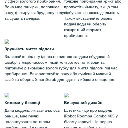
у сфері вологого прибирання.
точкове прибирання крихт або
Вона миє ганчірки, поповнює
пропустіть кімнату, якщо там
воду, фільтрує забруднену воду
відбувається якась діяльність.
та сушить ганчірки.
Також виставляйте рівень
подачі води чи оберіть
конкретний формат
прибирання.
Зручність миття підлоги
Залишайте підлогу ідеально чистою завдяки вбудованій
швабрі з мікронасосом, який контролює потік води та
підтримує рівномірно вологу губку для миття підлоги під час
прибирання. Використовуйте воду або сумісний миючий
засіб та оберіть SmartScrub для вдвічі глибшого очищення.
Килими у безпеці
Вишуканий дизайн
Дана модель, як зазначалось
Естетика - це про модель
раніше, має гнучкі
iRobot Roomba Combo 405 у
налаштування по типам
білому корпусі. Це перша
прибирання. І у режимі
модель у лінійці, яка є