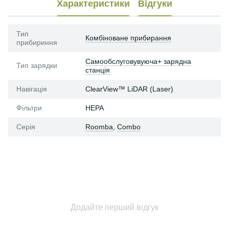
Характеристики
Відгуки
Тип
Комбіноване прибирання
прибириння
Самообслуговувуюча+ зарядна
Тип зарядки
станція
Навігація
ClearView™ LiDAR (Laser)
Фільтри
HEPA
Серія
Roomba
,
Combo
Додайте перший відгук