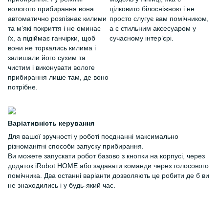
вологого прибирання вона
цілковито білосніжною і не
автоматично розпізнає килими
просто слугує вам помічником,
та мʼякі покриття і не оминає
а є стильним аксесуаром у
їх, а підіймає ганчірки, щоб
сучасному інтерʼєрі.
вони не торкались килима і
залишали його сухим та
чистим і виконувати вологе
прибирання лише там, де воно
потрібне.
Варіативність керування
Для вашої зручності у роботі поєднанні максимально
різноманітні способи запуску прибирання.
Ви можете запускати робот базово з кнопки на корпусі, через
додаток iRobot HOME або задавати команди через голосового
помічника. Два останні варіанти дозволяють це робити де б ви
не знаходились і у будь-який час.