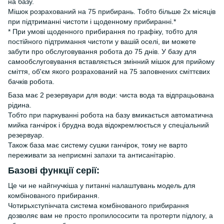
на базу.
Мішок розрахований на 75 прибирань. Тобто більше 2х місяців
при підтриманні чистоти і щоденному прибиранні.*
* При умові щоденного прибирання по графіку, тобто для
постійного підтримання чистоти у вашій оселі, ви можете
забути про обслуговування робота до 75 днів. У базу для
самообслуговування вставляється змінний мішок для прийому
сміття, об'єм якого розрахований на 75 заповнених сміттєвих
бачків робота.
База має 2 резервуари для води: чиста вода та відпрацьована
рідина.
Тобто при паркуванні робота на базу вмикається автоматична
мийка ганчірок і брудна вода відокремлюється у спеціальний
резервуар.
Також база має систему сушки ганчірок, тому не варто
переживати за неприємні запахи та антисанітарію.
Базові функції серії:
Це чи не найгнучкіша у питанні налаштувань модель для
комбінованого прибирання.
Чотирьхступінчата система комбінованого прибирання
дозволяє вам не просто пропилососити та протерти підлогу, а