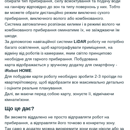
обирати тип прибирання, силу всмоктування та подачу води
на ганчірку відповідно до зон та типу поверхонь у них. Тобто
ви можете обрати дистанційно режим виключно сухого
прибирання, виключного волого або комбінованого.
Система автоматично розпізнає килими і в режимі волого чи
комбінованого прибирання оминатиме їх, не заїжджаючи їм
шкоди.
За допомогою навігаційної системи
LiDAR
роботу не потрібно
багато освітлення, щоб картографувати приміщення, на
відміну від роботів із камерами, яким світло принципово
необхідне для гарного прибирання. Побудована
карта відображається у зручному додатку для смартфону -
iRobot HOME
.
Для побудови карти роботу необхідно зробити 2-3 проїзди по
квартирі/поверху, щоб відобразити все максимально детально
і оцінити реальне планування.
Далі, ви маючи перед собою карту, зонуєте її, відмічаючи
кімнати/зони.
Що це дає?
Ви зможете віддалено не просто відправляти робот на
прибирання, а відправляти його точково в конкретну зону.
Так само в додатку можна виокремити зони куди ніколи або за