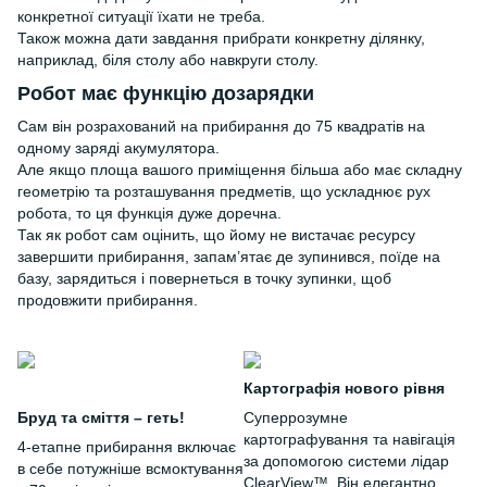
конкретної ситуації їхати не треба.
Також можна дати завдання прибрати конкретну ділянку,
наприклад, біля столу або навкруги столу.
Робот має функцію дозарядки
Сам він розрахований на прибирання до 75 квадратів на
одному заряді акумулятора.
Але якщо площа вашого приміщення більша або має складну
геометрію та розташування предметів, що ускладнює рух
робота, то ця функція дуже доречна.
Так як робот сам оцінить, що йому не вистачає ресурсу
завершити прибирання, запам’ятає де зупинився, поїде на
базу, зарядиться і повернеться в точку зупинки, щоб
продовжити прибирання.
Картографія нового рівня
Бруд та сміття – геть!
Суперрозумне
картографування та навігація
4-етапне прибирання включає
за допомогою системи лідар
в себе потужніше всмоктування
ClearView™. Він елегантно