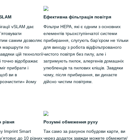
vSLAM
Ефективна фільтрація повітря
ігації vSLAM дає
Фільтри HEPA, які є одним з основних
ʼятовувати
елементів трьохступінчатої системи
, тим самим дозволяє
прибирання, слугують барʼєром не тільки
и маршрути по
для виходу з робота відфільтрованого
вдяки цій технології
чистого повітря без пилу, але і
і точно відображає
затримують пилок, алергенів домашніх
зміг прибрати і
улюбленців та пилових кліщів. Завдяки
щоб ви в
чому, після прибирання, ви дихаєте
розчистити» йому
дійсно чистим повітрям.
 рівня
Розумні обмеження руху
у Imprint Smart
Так само за рахунок побудови карти, ви
ʼятовує до 10 різних
через додаток завжди можете обмежити/