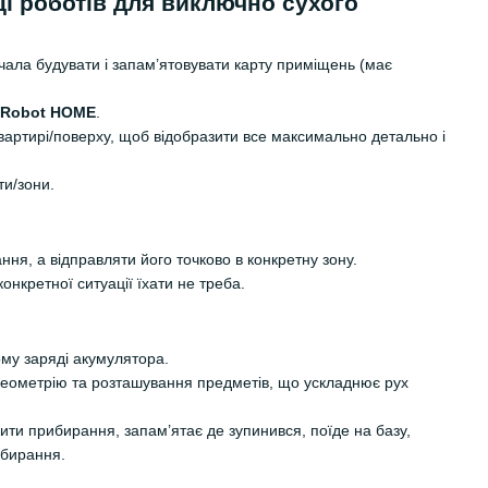
ці роботів для виключно сухого
чала будувати і запам’ятовувати карту приміщень (має
iRobot HOME
.
вартирі/поверху, щоб відобразити все максимально детально і
ати/зони.
ня, а відправляти його точково в конкретну зону.
онкретної ситуації їхати не треба.
му заряді акумулятора.
еометрію та розташування предметів, що ускладнює рух
ити прибирання, запам’ятає де зупинився, поїде на базу,
ибирання.