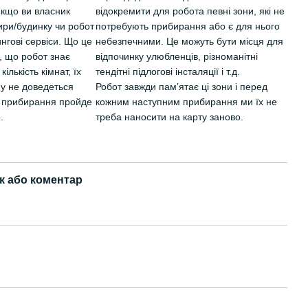
якщо ви власник
відокремити для робота певні зони, які не
ири/будинку чи робот
потребують прибирання або є для нього
нгові сервіси. Що це
небезпечними. Це можуть бути місця для
, що робот знає
відпочинку улюбленців, різноманітні
ількість кімнат, їх
тендітні підлогові інсталяції і т.д.
му не доведеться
Робот завжди памʼятає ці зони і перед
і прибирання пройде
кожним наступним прибирання ми їх не
.
треба наносити на карту заново.
к або коментар