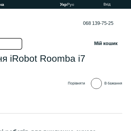
ча
Укр
Рус
Вхід
068 139-75-25
Мій кошик
ня iRobot Roomba i7
Порівняти
В бажання