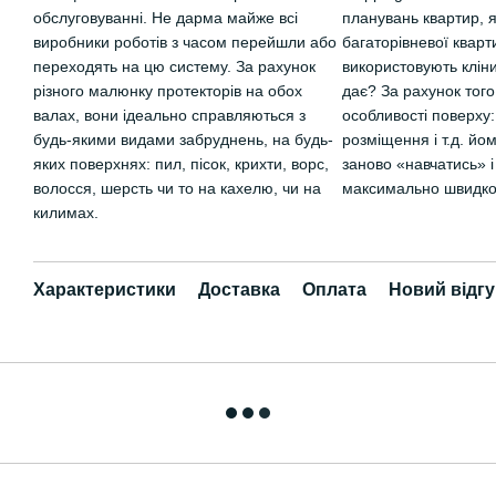
обслуговуванні. Не дарма майже всі
планувань квартир, 
виробники роботів з часом перейшли або
багаторівневої кварт
переходять на цю систему. За рахунок
використовують кліни
різного малюнку протекторів на обох
дає? За рахунок того
валах, вони ідеально справляються з
особливості поверху: к
будь-якими видами забруднень, на будь-
розміщення і т.д. йо
яких поверхнях: пил, пісок, крихти, ворс,
заново «навчатись» 
волосся, шерсть чи то на кахелю, чи на
максимально швидко
килимах.
Характеристики
Доставка
Оплата
Новий відгу