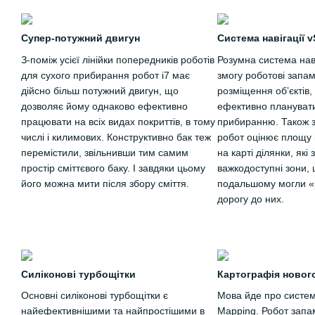
Супер-потужний двигун
Система навігації 
З-поміж усієї лінійки попередників роботів
Розумна система нав
для сухого прибирання робот i7 має
змогу роботові запам
дійсно більш потужний двигун, що
розміщення обʼєктів
дозволяє йому однаково ефективно
ефективно плануват
працювати на всіх видах покриттів, в тому
прибиранню. Також за
числі і килимових. Конструктивно бак теж
робот оцінює площу 
перемістили, звільнивши тим самим
на карті ділянки, які 
простір сміттєвого баку. І завдяки цьому
важкодоступні зони, 
його можна мити після збору сміття.
подальшому могли «
дорогу до них.
Силіконові турбощітки
Картографія нового
Основні силіконові турбощітки є
Мова йде про систем
найефективнішими та найпростішими в
Mapping. Робот запам