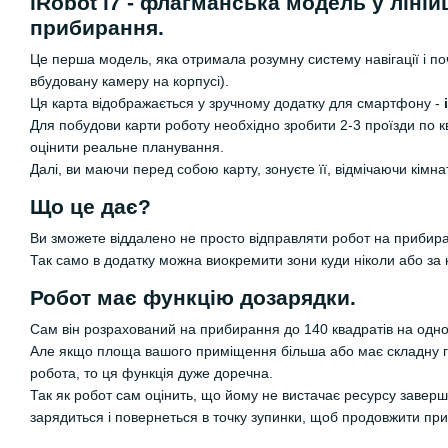
iRobot i7 - флагманська модель у ліній
прибирання.
Це перша модель, яка отримала розумну систему навігації і по
вбудовану камеру на корпусі).
Ця карта відображається у зручному додатку для смартфону -
Для побудови карти роботу необхідно зробити 2-3 проїзди по к
оцінити реальне планування.
Далі, ви маючи перед собою карту, зонуєте її, відмічаючи кімн
Що це дає?
Ви зможете віддалено не просто відправляти робот на прибиран
Так само в додатку можна виокремити зони куди ніколи або за к
Робот має функцію дозарядки.
Сам він розрахований на прибирання до 140 квадратів на одно
Але якщо площа вашого приміщення більша або має складну г
робота, то ця функція дуже доречна.
Так як робот сам оцінить, що йому не вистачає ресурсу заверш
зарядиться і повернеться в точку зупинки, щоб продовжити пр