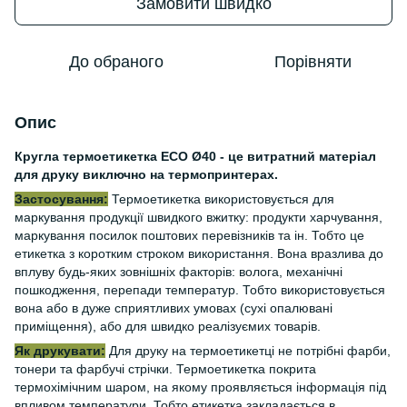
Замовити швидко
До обраного
Порівняти
Опис
Кругла термоетикетка ECO Ø40 - це витратний матеріал
для друку виключно на термопринтерах.
Застосування:
Термоетикетка використовується для
маркування продукції швидкого вжитку: продукти харчування,
маркування посилок поштових перевізників та ін. Тобто це
етикетка з коротким строком використання. Вона вразлива до
вплуву будь-яких зовнішніх факторів: волога, механічні
пошкодження, перепади температур. Тобто використовується
вона або в дуже сприятливих умовах (сухі опалювані
приміщення), або для швидко реалізуємих товарів.
Як друкувати:
Для друку на термоетикетці не потрібні фарби,
тонери та фарбучі стрічки. Термоетикетка покрита
термохімічним шаром, на якому проявляється інформація під
впливом температури. Тобто етикетка закладається в