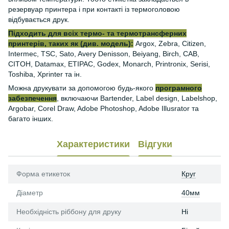
резервуар принтера і при контакті із термоголовою
відбувається друк.
Підходить для всіх термо- та термотрансферних
принтерів, таких як (див. модель):
Argox, Zebra, Citizen,
Intermec, TSC, Sato, Avery Denisson, Beiyang, Birch, CAB,
CITOH, Datamax, ETIPAC, Godex, Monarch, Printronix, Serisi,
Toshiba, Xprinter та ін.
Можна друкувати за допомогою будь-якого
програмного
забезпечення
, включаючи Bartender, Label design, Labelshop,
Argobar, Corel Draw, Adobe Photoshop, Adobe Illusrator та
багато інших.
Характеристики
Відгуки
Форма етикеток
Круг
Діаметр
40мм
Необхідність ріббону для друку
Ні