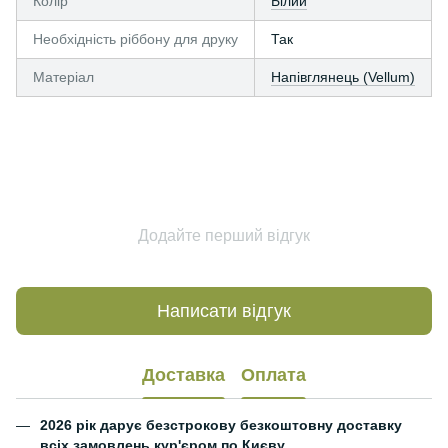
Колір
Білий
Необхідність ріббону для друку
Так
Матеріал
Напівглянець (Vellum)
Додайте перший відгук
Написати відгук
Доставка
Оплата
2026 рік дарує безстрокову безкоштовну доставку
всіх замовлень кур'єром по Києву.