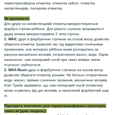
термотрансферна етикетка, етикетка vellum, етикетка
напівглянцева, паперова етикетка.
Як друкувати:
Для друку на напівглянцевій етикетці використовуються
фарбучі стрічки-ріббони. Для різного ступеню витривалості
друку можна використовувати 2 типи стрічок.
1. WAX:
друк із фарбуючою стрічкою на основі воску дозволяє
зберігати етикетку тривалий час під відкритими сонячними
променями, але матеріал ріббона може розтиратись за
рахунок механічних впливів, потрапляння масел, води. Окрім
нанесення, сам паперовий носій при таких вливах також
псується і руйнується.
2. WAX-Resin
:друк із фарбуючою стрічкою на основі воску
дозволяє зберігати етикетку роками. Не боїться потрапляння
води, масел, прямих сонячних променів, механічних впливів.
Але! Треба зауважити, що сам паперовий носій (етикетка)
може псуватись від цих впливів, а нанесений фарбуючий шар
ні.
Підходить виключно для термотрансферних принтерів,
таких як (див. модель):