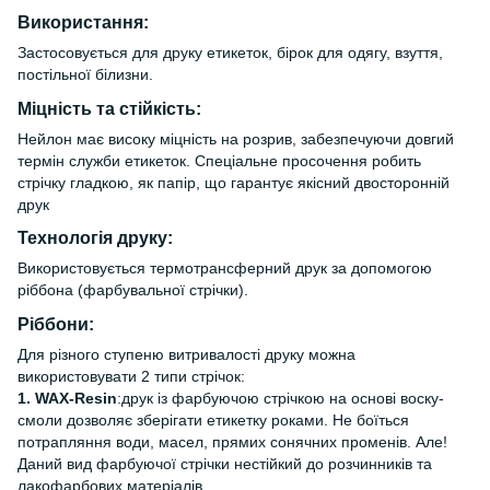
Використання:
Застосовується для друку етикеток, бірок для одягу, взуття,
постільної білизни.
Міцність та стійкість:
Нейлон має високу міцність на розрив, забезпечуючи довгий
термін служби етикеток. Спеціальне просочення робить
стрічку гладкою, як папір, що гарантує якісний двосторонній
друк
Технологія друку:
Використовується термотрансферний друк за допомогою
ріббона (фарбувальної стрічки).
Ріббони:
Для різного ступеню витривалості друку можна
використовувати 2 типи стрічок:
1. WAX-Resin
:друк із фарбуючою стрічкою на основі воску-
смоли дозволяє зберігати етикетку роками. Не боїться
потрапляння води, масел, прямих сонячних променів. Але!
Даний вид фарбуючої стрічки нестійкий до розчинників та
лакофарбових матеріалів.