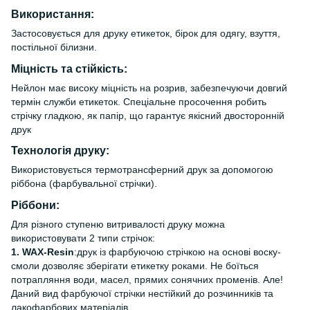
Використання:
Застосовується для друку етикеток, бірок для одягу, взуття,
постільної білизни.
Міцність та стійкість:
Нейлон має високу міцність на розрив, забезпечуючи довгий
термін служби етикеток. Спеціальне просочення робить
стрічку гладкою, як папір, що гарантує якісний двосторонній
друк
Технологія друку:
Використовується термотрансферний друк за допомогою
ріббона (фарбувальної стрічки).
Ріббони:
Для різного ступеню витривалості друку можна
використовувати 2 типи стрічок:
1. WAX-Resin
:друк із фарбуючою стрічкою на основі воску-
смоли дозволяє зберігати етикетку роками. Не боїться
потрапляння води, масел, прямих сонячних променів. Але!
Даний вид фарбуючої стрічки нестійкий до розчинників та
лакофарбових матеріалів.