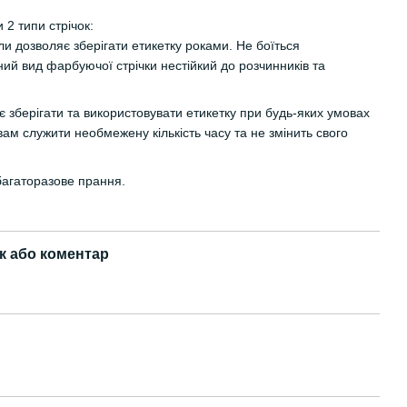
 2 типи стрічок:
ли дозволяє зберігати етикетку роками. Не боїться
ий вид фарбуючої стрічки нестійкий до розчинників та
 зберігати та використовувати етикетку при будь-яких умовах
вам служити необмежену кількість часу та не змінить свого
багаторазове прання.
к або коментар