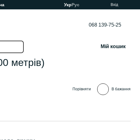
ча
Укр
Рус
Вхід
068 139-75-25
Мій кошик
0 метрів)
Порівняти
В бажання