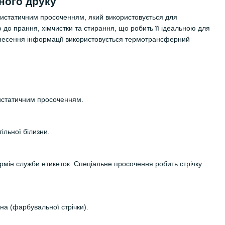
ного друку
тистатичним просоченням, який використовується для
ю до прання, хімчистки та стирання, що робить її ідеальною для
нанесення інформації використовується термотрансферний
тистатичним просоченням.
тільної білизни.
рмін служби етикеток. Спеціальне просочення робить стрічку
а (фарбувальної стрічки).