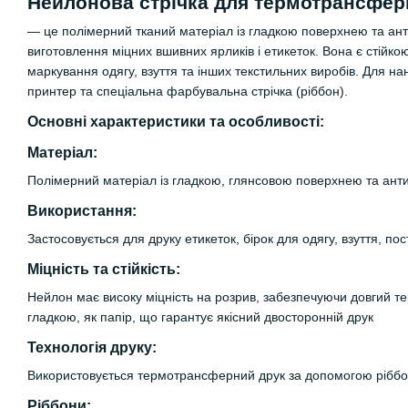
Нейлонова стрічка для термотрансфер
— це полімерний тканий матеріал із гладкою поверхнею та ан
виготовлення міцних вшивних ярликів і етикеток. Вона є стійко
маркування одягу, взуття та інших текстильних виробів. Для 
принтер та спеціальна фарбувальна стрічка (ріббон).
Основні характеристики та особливості:
Матеріал:
Полімерний матеріал із гладкою, глянсовою поверхнею та ан
Використання:
Застосовується для друку етикеток, бірок для одягу, взуття, пос
Міцність та стійкість:
Нейлон має високу міцність на розрив, забезпечуючи довгий те
гладкою, як папір, що гарантує якісний двосторонній друк
Технологія друку:
Використовується термотрансферний друк за допомогою ріббон
Ріббони: