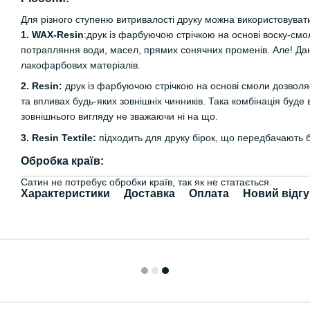
Для різного ступеню витривалості друку можна використовувати
1. WAX-Resin
:друк із фарбуючою стрічкою на основі воску-смо
потрапляння води, масел, прямих сонячних променів. Але! Дан
лакофарбових матеріалів.
2. Resin:
друк із фарбуючою стрічкою на основі смоли дозволяє
та впливах будь-яких зовнішніх чинників. Така комбінація буде 
зовнішнього вигляду не зважаючи ні на що.
3. Resin Textile:
підходить для друку бірок, що передбачають 
Обробка країв:
Сатин не потребує обробки країв, так як не статається.
Характеристики
Доставка
Оплата
Новий відгу