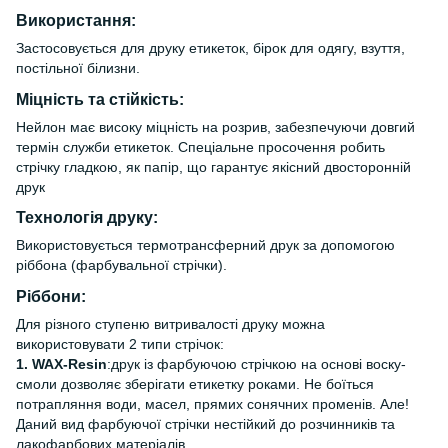
Використання:
Застосовується для друку етикеток, бірок для одягу, взуття,
постільної білизни.
Міцність та стійкість:
Нейлон має високу міцність на розрив, забезпечуючи довгий
термін служби етикеток. Спеціальне просочення робить
стрічку гладкою, як папір, що гарантує якісний двосторонній
друк
Технологія друку:
Використовується термотрансферний друк за допомогою
ріббона (фарбувальної стрічки).
Ріббони:
Для різного ступеню витривалості друку можна
використовувати 2 типи стрічок:
1. WAX-Resin
:друк із фарбуючою стрічкою на основі воску-
смоли дозволяє зберігати етикетку роками. Не боїться
потрапляння води, масел, прямих сонячних променів. Але!
Даний вид фарбуючої стрічки нестійкий до розчинників та
лакофарбових матеріалів.