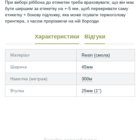
При виборі ріббона до етикетки треба враховувати, що він має
бути ширшим за етикетку на +-5 мм, щоб перекривати саму
етикетку + бокову підложку, яка може псувати термоголову
принтера, з часом прорізаючи на ній борозди.
Характеристики
Відгуки
Матеріал
Resin (смола)
Ширина
45мм
Намотка (метраж)
300м
Втулка
25мм (1'')