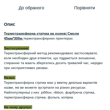
До обраного
Порівняти
Опис
Термотрансферна стрічка на основі Смоли
45мм*300м
термотрансферних принтерах.
Застосування:
Термотрансферний метод рекомендовано застосовувати,
коли необхіден друк етикеток, що піддаються зношенню,
стиранню та мають зберігатись досить тривалий час, нерідко
при несприятливих умовах.
Назва:
Термотрансферна стрічка має у вжитку декілька варіантів
назви, які ви можете зустрічати на різних ресурсах.
Найпопулярніші з них: ріббон, ribbon, фарбуюча стрічка,
термотрансферна стрічка, фольга, копірка.
На чому друкує: