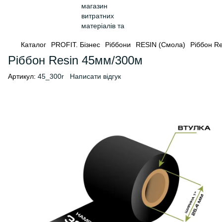
Каталог
PROFIT. Бізнес
Ріббони
RESIN (Смола)
Ріббон R
Ріббон Resin 45мм/300м
Артикул:
45_300r
Написати відгук