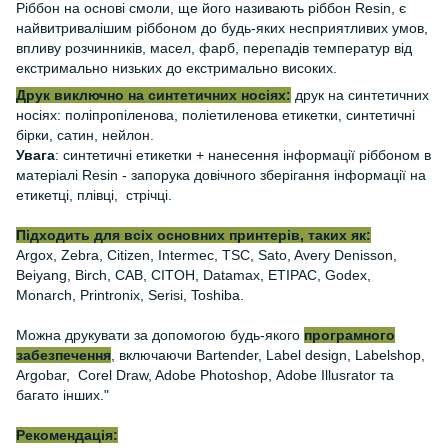
Ріббон на основі смоли, ще його називають ріббон Resin, є
найвитривалішим ріббоном до будь-яких несприятливих умов,
впливу розчинників, масел, фарб, перепадів температур від
екстримально низьких до екстримально високих.
Друк виключно на синтетичних носіях:
друк на синтетичних
носіях: поліпропіленова, поліетиленова етикетки, синтетичні
бірки, сатин, нейлон.
Увага
: синтетичні етикетки + нанесення інформації ріббоном в
матеріалі Resin - запорука довічного зберігання інформації на
етикетці, плівці, стрічці.
Підходить для всіх основних принтерів, таких як:
Argox, Zebra, Citizen, Intermec, TSC, Sato, Avery Denisson,
Beiyang, Birch, CAB, CITOH, Datamax, ETIPAC, Godex,
Monarch, Printronix, Serisi, Toshiba.
Можна друкувати за допомогою будь-якого
програмного
забезпечення
, включаючи Bartender, Label design, Labelshop,
Argobar, Corel Draw, Adobe Photoshop, Adobe Illusrator та
багато інших."
Рекомендація: