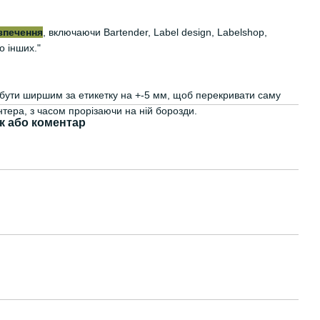
зпечення
, включаючи Bartender, Label design, Labelshop,
о інших."
є бути ширшим за етикетку на +-5 мм, щоб перекривати саму
нтера, з часом прорізаючи на ній борозди.
к або коментар