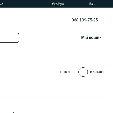
ча
Укр
Рус
Вхід
068 139-75-25
Мій кошик
Порівняти
В бажання