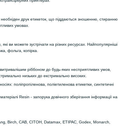
мотрансферних принтерах.
необхіден друк етикеток, що піддаються зношенню, стиранню
ятливих умовах.
, які ви можете зустрічати на різних ресурсах. Найпопулярніші
ка, фольга, копірка.
айвитривалішим ріббоном до будь-яких несприятливих умов,
кстримально низьких до екстримально високих.
носіях: поліпропіленова, поліетиленова етикетки, синтетичні
матеріалі Resin - запорука довічного зберігання інформації на
iyang, Birch, CAB, CITOH, Datamax, ETIPAC, Godex, Monarch,