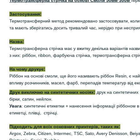
Термотрансферна стрічка на основі Смоли 50мм*300м
тер
Застосування:
Термотрансферний метод рекомендовано застосовувати, коли 
та мають зберігатись досить тривалий час, нерідко при неспри
Назва:
Термотрансферна стрічка має у вжитку декілька варіантів назви
з них: ріббон, ribbon, фарбуюча стрічка, термотрансферна стріч
На чому друкує:
Ріббон на основі смоли, ще його називають ріббон Resin, є н
впливу розчинників, масел, фарб, перепадів температур від е
Друк виключно на синтетичних носіях:
друк на синтетичних 
бірки, сатин, нейлон.
Увага
: синтетичні етикетки + нанесення інформації ріббоном в 
етикетці, плівці, стрічці.
Підходить для всіх основних принтерів, таких як:
Argox, Zebra, Citizen, Intermec, TSC, Sato, Avery Denisson, Be