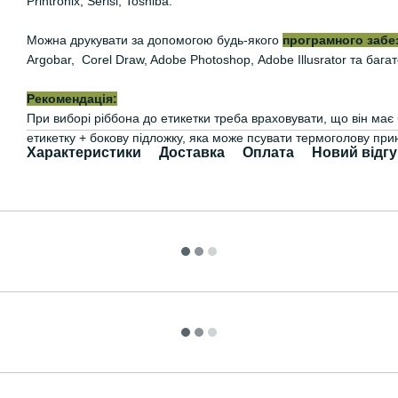
Printronix, Serisi, Toshiba.
Можна друкувати за допомогою будь-якого
програмного забе
Argobar, Corel Draw, Adobe Photoshop, Adobe Illusrator та багат
Рекомендація:
При виборі ріббона до етикетки треба враховувати, що він ма
етикетку + бокову підложку, яка може псувати термоголову при
Характеристики
Доставка
Оплата
Новий відгу