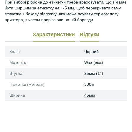
При виборі ріббона до етикетки треба враховувати, що він має
бути ширшим за етикетку на +-5 мм, щоб перекривати саму
етикетку + бокову підложку, яка може псувати термоголову
принтера, з часом прорізаючи на ній борозди.
Характеристики
Відгуки
Колір
Чорний
Матеріал
Wax (віск)
Втулка
25мм (1'')
Намотка (метраж)
300м
Ширина
45мм