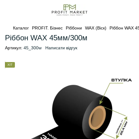
Каталог
PROFIT. Бізнес
Ріббони
WAX (Віск)
Ріббон WAX 4
Ріббон WAX 45мм/300м
Артикул:
45_300w
Написати відгук
ХІТ