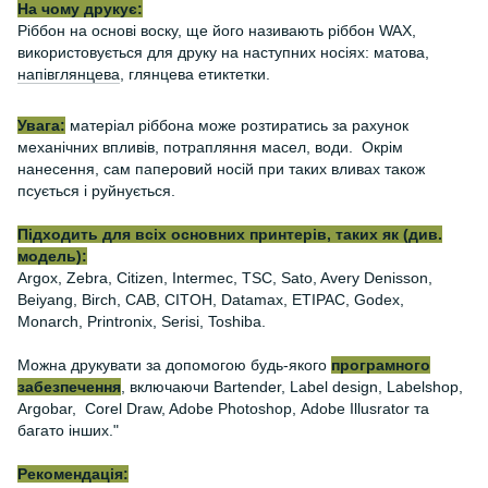
На чому друкує:
Ріббон на основі воску, ще його називають ріббон WAX,
використовується для друку на наступних носіях: матова,
напівглянцева
, глянцева етиктетки.
Увага:
матеріал ріббона може розтиратись за рахунок
механічних впливів, потрапляння масел, води. Окрім
нанесення, сам паперовий носій при таких вливах також
псується і руйнується.
Підходить для всіх основних принтерів, таких як (див.
модель):
Argox, Zebra, Citizen, Intermec, TSC, Sato, Avery Denisson,
Beiyang, Birch, CAB, CITOH, Datamax, ETIPAC, Godex,
Monarch, Printronix, Serisi, Toshiba.
Можна друкувати за допомогою будь-якого
програмного
забезпечення
, включаючи Bartender, Label design, Labelshop,
Argobar, Corel Draw, Adobe Photoshop, Adobe Illusrator та
багато інших."
Рекомендація: