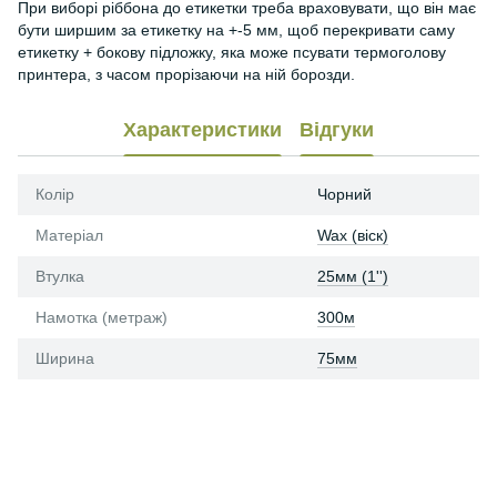
При виборі ріббона до етикетки треба враховувати, що він має
бути ширшим за етикетку на +-5 мм, щоб перекривати саму
етикетку + бокову підложку, яка може псувати термоголову
принтера, з часом прорізаючи на ній борозди.
Характеристики
Відгуки
Колір
Чорний
Матеріал
Wax (віск)
Втулка
25мм (1'')
Намотка (метраж)
300м
Ширина
75мм