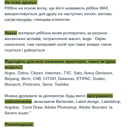
На чому друкує:
Ріббон на основі воску, ще його називають ріббон WAX,
використовується для друку на наступних носіях: матова,
напівглянцева
, глянцева етиктетки.
Увага:
матеріал ріббона може розтиратись за рахунок
механічних впливів, потрапляння масел, води. Окрім
нанесення, сам паперовий носій при таких вливах також
псується і руйнується.
Підходить для всіх основних принтерів, таких як (див.
модель):
Argox, Zebra, Citizen, Intermec, TSC, Sato, Avery Denisson,
Beiyang, Birch, CAB, CITOH, Datamax, ETIPAC, Godex,
Monarch, Printronix, Serisi, Toshiba.
Можна друкувати за допомогою будь-якого
програмного
забезпечення
, включаючи Bartender, Label design, Labelshop,
Argobar, Corel Draw, Adobe Photoshop, Adobe Illusrator та
багато інших."
Рекомендація: