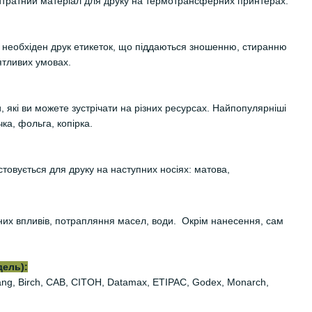
итратний матеріал для друку на термотрансферних принтерах.
необхіден друк етикеток, що піддаються зношенню, стиранню
ятливих умовах.
, які ви можете зустрічати на різних ресурсах. Найпопулярніші
ка, фольга, копірка.
стовується для друку на наступних носіях: матова,
них впливів, потрапляння масел, води. Окрім нанесення, сам
дель):
iyang, Birch, CAB, CITOH, Datamax, ETIPAC, Godex, Monarch,