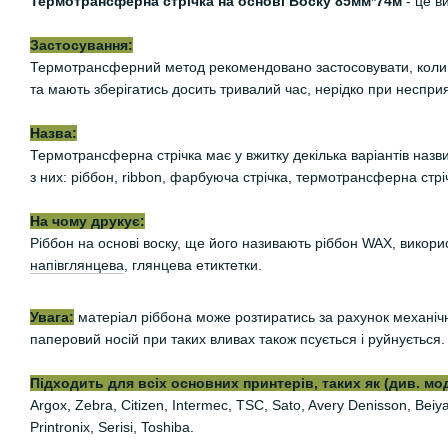
Термотрансферна стрічка на основі Воску 85мм*74м
- це в
Застосування:
Термотрансферний метод рекомендовано застосовувати, коли 
та мають зберігатись досить тривалий час, нерідко при неспри
Назва:
Термотрансферна стрічка має у вжитку декілька варіантів назви
з них: ріббон, ribbon, фарбуюча стрічка, термотрансферна стріч
На чому друкує:
Ріббон на основі воску, ще його називають ріббон WAX, викори
напівглянцева
, глянцева етиктетки.
Увага:
матеріал ріббона може розтиратись за рахунок механіч
паперовий носій при таких вливах також псується і руйнується.
Підходить для всіх основних принтерів, таких як (див. мо
Argox, Zebra, Citizen, Intermec, TSC, Sato, Avery Denisson, Be
Printronix, Serisi, Toshiba.