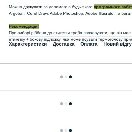
Можна друкувати за допомогою будь-якого
програмного забе
Argobar, Corel Draw, Adobe Photoshop, Adobe Illusrator та багат
Рекомендація:
При виборі ріббона до етикетки треба враховувати, що він ма
етикетку + бокову підложку, яка може псувати термоголову при
Характеристики
Доставка
Оплата
Новий відгу