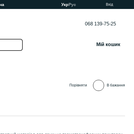
ча
Укр
Рус
Вхід
068 139-75-25
Мій кошик
Порівняти
В бажання