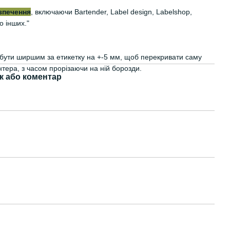
зпечення
, включаючи Bartender, Label design, Labelshop,
о інших."
є бути ширшим за етикетку на +-5 мм, щоб перекривати саму
нтера, з часом прорізаючи на ній борозди.
к або коментар