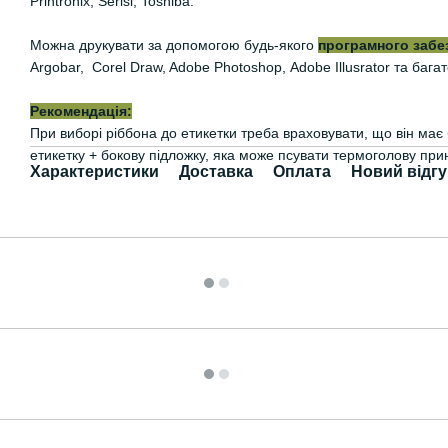
Printronix, Serisi, Toshiba.
Можна друкувати за допомогою будь-якого
програмного забе
Argobar, Corel Draw, Adobe Photoshop, Adobe Illusrator та багат
Рекомендація:
При виборі ріббона до етикетки треба враховувати, що він ма
етикетку + бокову підложку, яка може псувати термоголову при
Характеристики
Доставка
Оплата
Новий відгу