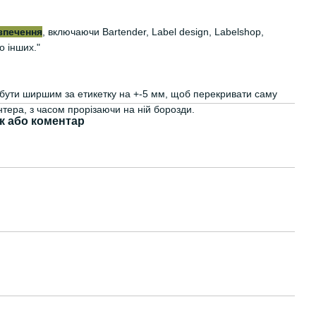
зпечення
, включаючи Bartender, Label design, Labelshop,
о інших."
є бути ширшим за етикетку на +-5 мм, щоб перекривати саму
нтера, з часом прорізаючи на ній борозди.
к або коментар