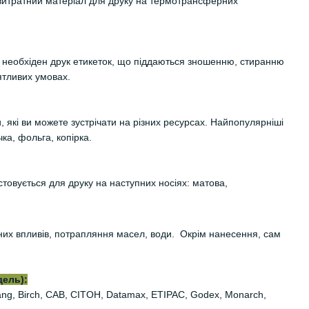
витратний матеріал для друку на термотрансферних
необхіден друк етикеток, що піддаються зношенню, стиранню
ятливих умовах.
, які ви можете зустрічати на різних ресурсах. Найпопулярніші
ка, фольга, копірка.
стовується для друку на наступних носіях: матова,
них впливів, потрапляння масел, води. Окрім нанесення, сам
дель):
iyang, Birch, CAB, CITOH, Datamax, ETIPAC, Godex, Monarch,