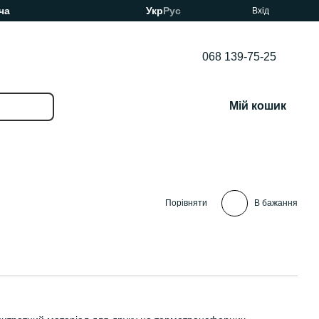
ча
Укр
Рус
Вхід
068 139-75-25
Мій кошик
Порівняти
В бажання