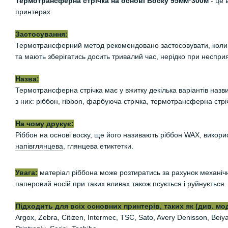
Термотрансферна стрічка на основі Воску 95мм*300м
- це 
принтерах.
Застосування:
Термотрансферний метод рекомендовано застосовувати, коли 
та мають зберігатись досить тривалий час, нерідко при неспри
Назва:
Термотрансферна стрічка має у вжитку декілька варіантів назви
з них: ріббон, ribbon, фарбуюча стрічка, термотрансферна стріч
На чому друкує:
Ріббон на основі воску, ще його називають ріббон WAX, викори
напівглянцева
, глянцева етиктетки.
Увага:
матеріал ріббона може розтиратись за рахунок механіч
паперовий носій при таких вливах також псується і руйнується.
Підходить для всіх основних принтерів, таких як (див. мо
Argox, Zebra, Citizen, Intermec, TSC, Sato, Avery Denisson, Be