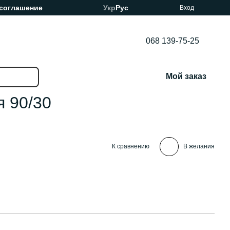
 соглашение
Укр
Рус
Вход
068 139-75-25
Мой заказ
 90/30
К сравнению
В желания