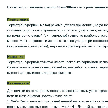
Этикетка полипропиленовая 90мм*30мм - это расходный 
Применение:
Термотрансферный метод рекомендуется применять, когда нео
стиранию и должны сохраняться достаточно длительно, неред
на полипропиленовой (синтетической) этикетке наиболее устой
мокнет. Можно хранить и использовать на улице, при постоян
(нагревание и заморозка), неуязвим к растворителям и лакок
Название:
Термотрансферная этикетка имеет несколько вариантов назван
Самые популярные из них: наклейка, наклейка, этикетка, терм
пленочная, полипропиленовая этикетка.
Как печатать:
Для печати на полипропиленовой этикетке используются крас
печати можно использовать 2 типа лент:
1. WAX-Resin: печать с красящей лентой на основе воска-смо
воды, масел, прямых солнечных лучей. Но! Данный вид крася