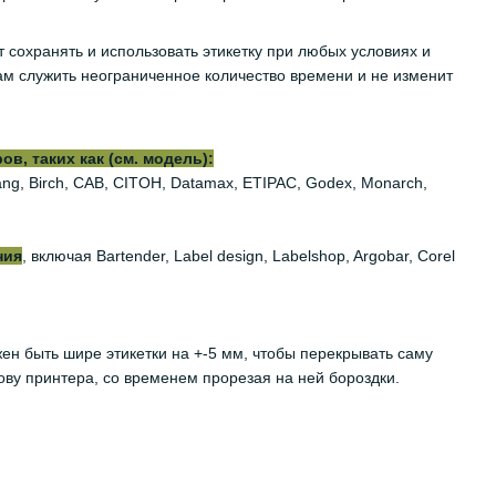
т сохранять и использовать этикетку при любых условиях и
м служить неограниченное количество времени и не изменит
, таких как (см. модель):
iyang, Birch, CAB, CITOH, Datamax, ETIPAC, Godex, Monarch,
ния
, включая Bartender, Label design, Labelshop, Argobar, Corel
жен быть шире этикетки на +-5 мм, чтобы перекрывать саму
ову принтера, со временем прорезая на ней бороздки.