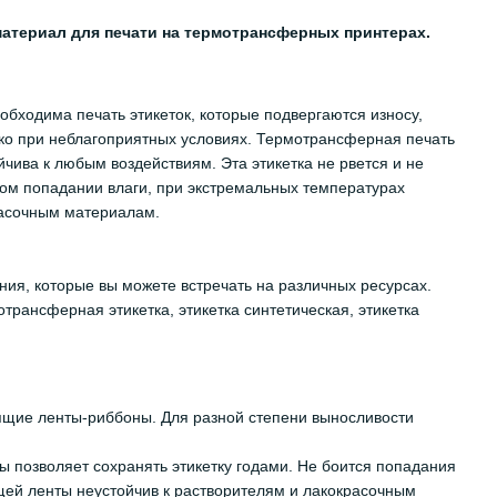
материал для печати на термотрансферных принтерах.
бходима печать этикеток, которые подвергаются износу,
ко при неблагоприятных условиях. Термотрансферная печать
чива к любым воздействиям. Эта этикетка не рвется и не
ном попадании влаги, при экстремальных температурах
расочным материалам.
ия, которые вы можете встречать на различных ресурсах.
отрансферная этикетка, этикетка синтетическая, этикетка
ящие ленты-риббоны. Для разной степени выносливости
лы позволяет сохранять этикетку годами. Не боится попадания
щей ленты неустойчив к растворителям и лакокрасочным