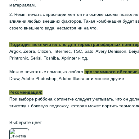
материалам.
2. Resin: печать с красящей лентой на основе смолы позволяе
влиянии любых внешних факторов. Такая комбинация будет ва
своего внешнего вида, несмотря ни на что.
Подходит исключительно для термотрансферных принтеров
Argox, Zebra, Citizen, Intermec, TSC, Sato, Avery Denisson, Be
Printronix, Serisi, Toshiba, Xprinter и т.д.
Можно печатать с помощью любого
программного обеспече
Draw, Adobe Photoshop, Adobe Illusrator и многие другие.
Рекомендация:
При выборе риббона к этикетке следует учитывать, что он дол
этикетку + боковую подложку, которая может портить термогол
Выберите цвет